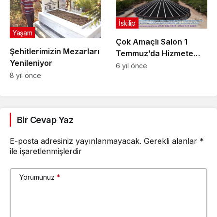
İskilip
Yaşam
Çok Amaçlı Salon 1
Şehitlerimizin Mezarları
Temmuz’da Hizmete
Yenileniyor
Giriyor
6 yıl önce
8 yıl önce
Bir Cevap Yaz
E-posta adresiniz yayınlanmayacak.
Gerekli alanlar
*
ile işaretlenmişlerdir
Yorumunuz
*