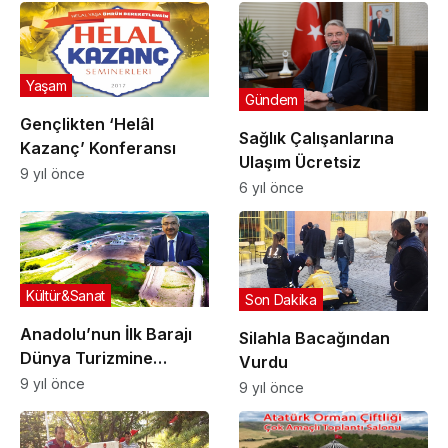
Yaşam
Gündem
Gençlikten ‘Helâl
Sağlık Çalışanlarına
Kazanç’ Konferansı
Ulaşım Ücretsiz
9 yıl önce
6 yıl önce
Kültür&Sanat
Son Dakika
Anadolu’nun İlk Barajı
Silahla Bacağından
Dünya Turizmine
Vurdu
Açılıyor
9 yıl önce
9 yıl önce