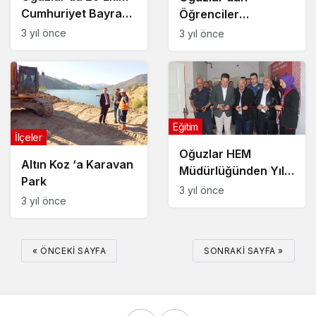
Cumhuriyet Bayramı
Öğrenciler
Coşkusu
Boğazkale’yi
3 yıl önce
3 yıl önce
Gezdiler
Eğitim
İlçeler
Oğuzlar HEM
Altın Koz ‘a Karavan
Müdürlüğünden Yıl
Park
Sonu Sergisi
3 yıl önce
3 yıl önce
« ÖNCEKI SAYFA
SONRAKI SAYFA »