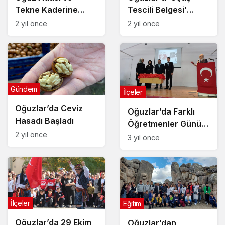
Tescili Belgesi’
Tekne Kaderine
verildi
Terk Edildi
2 yıl önce
2 yıl önce
Gündem
İlçeler
Oğuzlar’da Ceviz
Oğuzlar’da Farklı
Hasadı Başladı
Öğretmenler Günü
2 yıl önce
Kutlaması
3 yıl önce
İlçeler
Eğitim
Oğuzlar’da 29 Ekim
Oğuzlar’dan