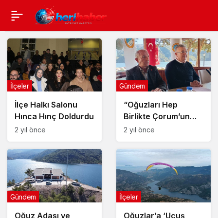
İlçeler
Gündem
İlçe Halkı Salonu
“Oğuzları Hep
Hınca Hınç Doldurdu
Birlikte Çorum’un
Tatil Yöresi Yapalım”
2 yıl önce
2 yıl önce
İlçeler
Gündem
Oğuzlar’a ‘Uçuş
Oğuz Adası ve