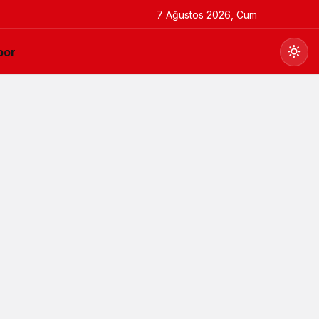
7 Ağustos 2026, Cum
por
Gündüz Modu
Gündüz modunu seçin.
Gece Modu
Gece modunu seçin.
Sistem Modu
Sistem modunu seçin.