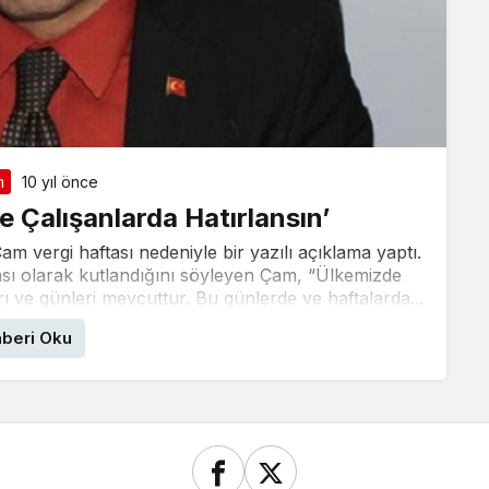
m
10 yıl önce
e Çalışanlarda Hatırlansın’
vergi haftası nedeniyle bir yazılı açıklama yaptı.
tası olarak kutlandığını söyleyen Çam, “Ülkemizde
 ve günleri mevcuttur. Bu günlerde ve haftalarda...
beri Oku