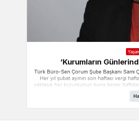
Yaşa
‘Kurumların Günlerind
Türk Büro-Sen Çorum Şube Başkanı Sami Çam 
Her yıl şubat ayının son haftası vergi haf
yaklaşık her kurumunun buna bezer haftaları
Ha