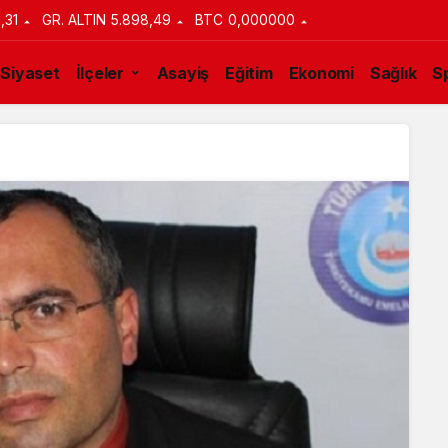
1,31
GR. ALTIN
5.898,49
BTC
0,000000
Siyaset
İlçeler
Asayiş
Eğitim
Ekonomi
Sağlık
S