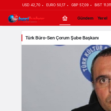
USD
42,70
EURO
50,17
GBP
57,09
BIST
11.31
Gündem
Yerel
Türk Büro-Sen Çorum Şube Başkanı