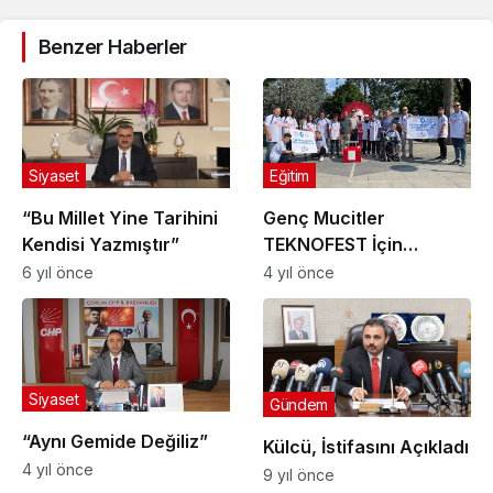
Benzer Haberler
Eğitim
Siyaset
Genç Mucitler
“Bu Millet Yine Tarihini
TEKNOFEST İçin
Kendisi Yazmıştır”
Trabzon’a Uğurlandı
4 yıl önce
6 yıl önce
Siyaset
Gündem
“Aynı Gemide Değiliz”
Külcü, İstifasını Açıkladı
4 yıl önce
9 yıl önce