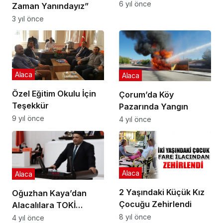
6 yıl önce
Zaman Yanındayız”
3 yıl önce
Alaca
Alaca
Özel Eğitim Okulu İçin
Çorum’da Köy
Teşekkür
Pazarında Yangın
9 yıl önce
4 yıl önce
Alaca
Alaca
2 Yaşındaki Küçük Kız
Oğuzhan Kaya’dan
Çocuğu Zehirlendi
Alacalılara TOKİ
Müjdesi!
8 yıl önce
4 yıl önce