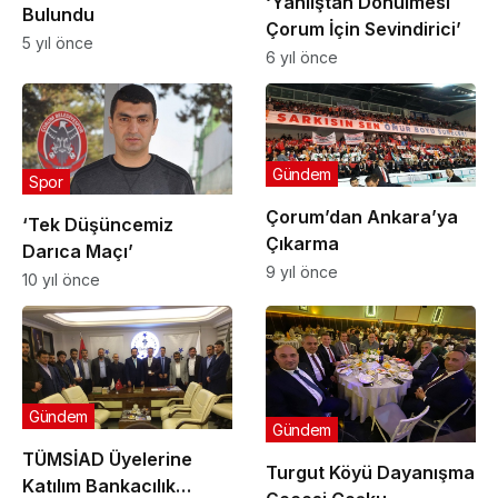
‘Yanlıştan Dönülmesi
Bulundu
Çorum İçin Sevindirici’
5 yıl önce
6 yıl önce
Gündem
Spor
Çorum’dan Ankara’ya
‘Tek Düşüncemiz
Çıkarma
Darıca Maçı’
9 yıl önce
10 yıl önce
Gündem
Gündem
TÜMSİAD Üyelerine
Turgut Köyü Dayanışma
Katılım Bankacılık