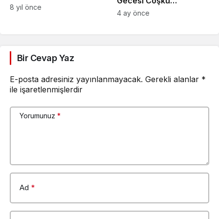
Gecesi Coşku
Semineri
8 yıl önce
İçerisinde Gerçekleşti
4 ay önce
Bir Cevap Yaz
E-posta adresiniz yayınlanmayacak.
Gerekli alanlar
*
ile işaretlenmişlerdir
Yorumunuz
*
Ad
*