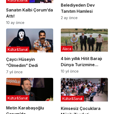
Kültür&Sanat
Belediyeden Dev
Sanatın Kalbi Çorum’da
Tanıtım Hamlesi
Attı!
2 ay önce
10 ay önce
Alaca
Kültür&Sanat
4 bin yıllık Hitit Barajı
Çaycı Hüseyin
Dünya Turizmine
“Ölmedim” Dedi
Açılıyor
10 yıl önce
7 yıl önce
Kültür&Sanat
Kültür&Sanat
Metin Karabaşoğlu
Kimsesiz Çocuklara