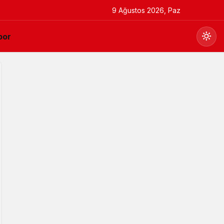
9 Ağustos 2026, Paz
por
Gündüz Modu
Gündüz modunu seçin.
Gece Modu
Gece modunu seçin.
Sistem Modu
Sistem modunu seçin.