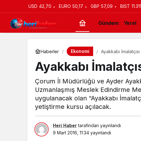
USD
42,70
EURO
50,17
GBP
57,09
BIST
11.31
Gündem
Yerel
Ekonomi
Haberler
Ayakkabı İmalatçısı
Ayakkabı İmalatçıs
Çorum İl Müdürlüğü ve Ayder Ayakkab
Uzmanlaşmış Meslek Edindirme Mer
uygulanacak olan “Ayakkabı İmalatçı
yetiştirme kursu açılacak.
Heri Haber
tarafından yayınlandı
9 Mart 2016, 11:34
yayınlandı