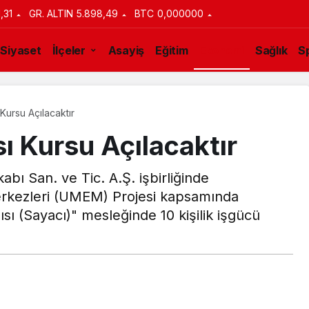
1,31
GR. ALTIN
5.898,49
BTC
0,000000
Siyaset
İlçeler
Asayiş
Eğitim
Ekonomi
Sağlık
S
 Kursu Açılacaktır
ı Kursu Açılacaktır
ı San. ve Tic. A.Ş. işbirliğinde
kezleri (UMEM) Projesi kapsamında
sı (Sayacı)" mesleğinde 10 kişilik işgücü