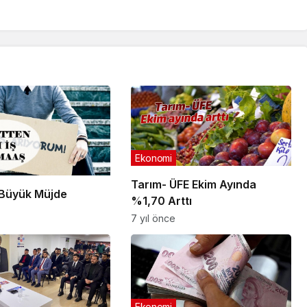
Ekonomi
Tarım- ÜFE Ekim Ayında
e Büyük Müjde
%1,70 Arttı
7 yıl önce
Ekonomi