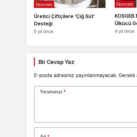
Ekonomi
Ekonomi
KOSGEB M
Üretici Çiftçilere ‘Çiğ Süt’
Ülkücü G
Desteği
Bilgilend
4 yıl önce
5 yıl önce
Bir Cevap Yaz
E-posta adresiniz yayınlanmayacak.
Gerekli
Yorumunuz
*
Ad
*