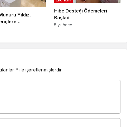
Hibe Desteği Ödemeleri
üdürü Yıldız,
Başladı
ençlere
5 yıl önce
irme Yaptı
 alanlar
*
ile işaretlenmişlerdir