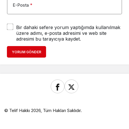
E-Posta
*
Bir dahaki sefere yorum yaptığımda kullanılmak
üzere adımı, e-posta adresimi ve web site
adresimi bu tarayıcıya kaydet.
YORUM GÖNDER
© Telif Hakkı 2026, Tüm Hakları Saklıdır.
Siteler
child porn
Deneme Bonusu Veren Siteler
https://ww