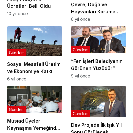
Çevre, Doğa ve
Ücretleri Belli Oldu
Hayvanları Koruma
10 yıl önce
Büro Amirliği Kuruldu
6 yıl önce
Gündem
Gündem
“Fen İşleri Belediyenin
Sosyal Mesafeli Üretim
Görünen Yüzüdür”
ve Ekonomiye Katkı
9 yıl önce
6 yıl önce
Gündem
Gündem
Müsiad Üyeleri
Dev Projede İlk Işık Yıl
Kaynaşma Yemeğinde
Sonu Görülecek