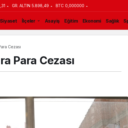
1,31
GR. ALTIN
5.898,49
BTC
0,000000
Siyaset
İlçeler
Asayiş
Eğitim
Ekonomi
Sağlık
S
Para Cezası
ara Para Cezası