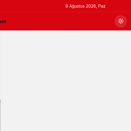
9 Ağustos 2026, Paz
por
Gündüz Modu
Gündüz modunu seçin.
Gece Modu
Gece modunu seçin.
Sistem Modu
Sistem modunu seçin.