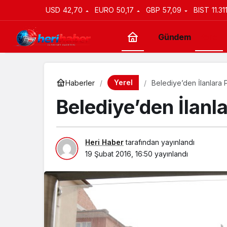
USD
42,70
EURO
50,17
GBP
57,09
BIST
11.31
Gündem
Yerel
Yerel
Haberler
Belediye’den İlanlara 
Belediye’den İlanl
Heri Haber
tarafından yayınlandı
19 Şubat 2016, 16:50
yayınlandı