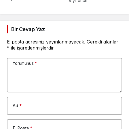
Yenileniyor
4 yıl önce
Bir Cevap Yaz
E-posta adresiniz yayınlanmayacak.
Gerekli alanlar
*
ile işaretlenmişlerdir
Yorumunuz
*
Ad
*
E-Posta
*