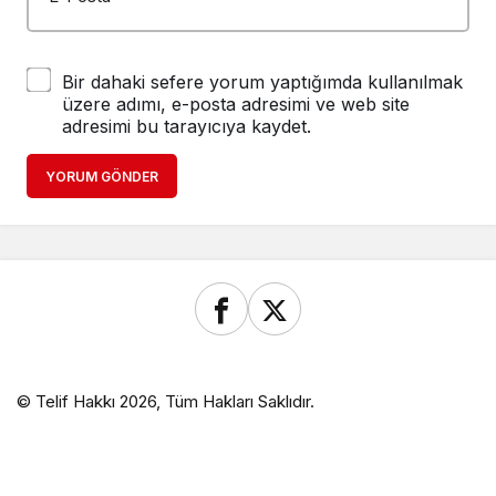
Bir dahaki sefere yorum yaptığımda kullanılmak
üzere adımı, e-posta adresimi ve web site
adresimi bu tarayıcıya kaydet.
YORUM GÖNDER
© Telif Hakkı 2026, Tüm Hakları Saklıdır.
en siteler
Deneme Bonusu Veren Siteler
child porn
Deneme