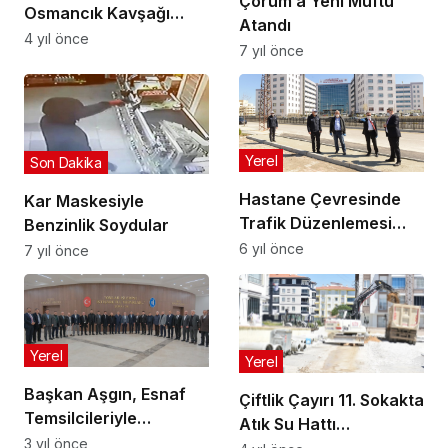
Çorum’a Yeni Müftü
Osmancık Kavşağı
Atandı
Trafik Sorununa
4 yıl önce
7 yıl önce
Neşter
Yerel
Son Dakika
Hastane Çevresinde
Kar Maskesiyle
Trafik Düzenlemesi
Benzinlik Soydular
Yapıldı
6 yıl önce
7 yıl önce
Yerel
Yerel
Başkan Aşgın, Esnaf
Çiftlik Çayırı 11. Sokakta
Temsilcileriyle
Atık Su Hattı
Buluştu
3 yıl önce