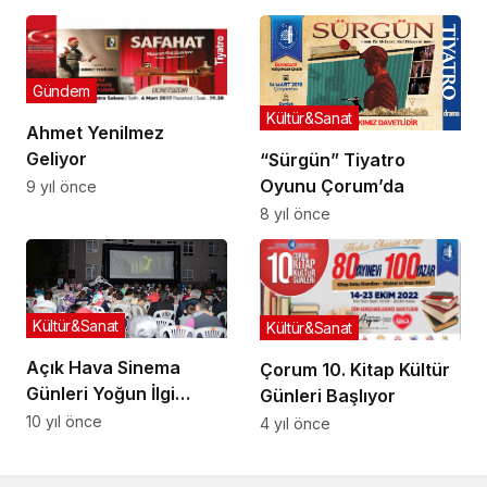
Gündem
Kültür&Sanat
Ahmet Yenilmez
Geliyor
“Sürgün” Tiyatro
Oyunu Çorum’da
9 yıl önce
8 yıl önce
Kültür&Sanat
Kültür&Sanat
Açık Hava Sinema
Çorum 10. Kitap Kültür
Günleri Yoğun İlgi
Günleri Başlıyor
Gördü
10 yıl önce
4 yıl önce