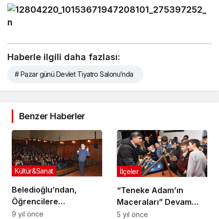
Haberle ilgili daha fazlası:
# Pazar günü Devlet Tiyatro Salonu’nda
Benzer Haberler
Kültür&Sanat
İlçeler
Beledioğlu’ndan,
“Teneke Adam’ın
Öğrencilere
Maceraları” Devam
Motivasyon Dersi
Ediyor
9 yıl önce
5 yıl önce