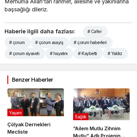
Merhuma Allah’tan rahmet, ailesine ve yakınlarına
başsağlığı dileriz.
Haberle ilgili daha fazlası:
# Cafer
# çorum
# çorum asayiş
# çorum haberleri
# çorum siyaseti
# hayatını
# Kaybetti
# Yaldız
Benzer Haberler
Yaşam
Sağlık
Çölyak Dernekleri
“Ailem Mutlu Zihnim
Mecliste
Mutlu” Adlı Projenin