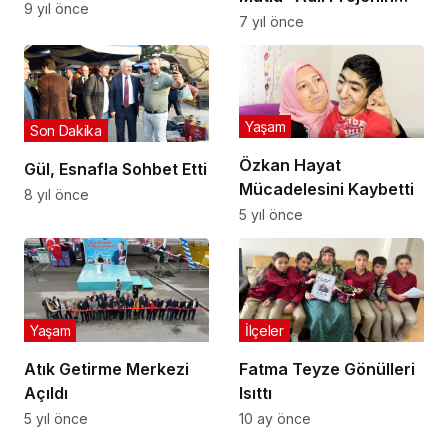
9 yıl önce
Açılışı Yapıldı
7 yıl önce
Yaşam
Son Dakika
Özkan Hayat
Gül, Esnafla Sohbet Etti
Mücadelesini Kaybetti
8 yıl önce
5 yıl önce
Yaşam
İlçeler
Atık Getirme Merkezi
Fatma Teyze Gönülleri
Açıldı
Isıttı
5 yıl önce
10 ay önce