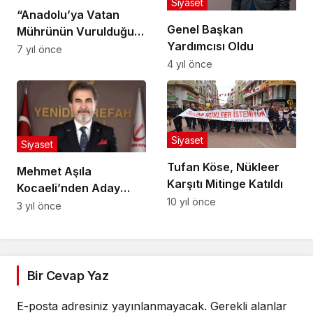
Siyaset
“Anadolu’ya Vatan
Genel Başkan
Mührünün Vurulduğu
Yardımcısı Oldu
Zaferdir”
7 yıl önce
4 yıl önce
Siyaset
Siyaset
Tufan Köse, Nükleer
Mehmet Aşıla
Karşıtı Mitinge Katıldı
Kocaeli’nden Aday
10 yıl önce
Gösterildi
3 yıl önce
Bir Cevap Yaz
E-posta adresiniz yayınlanmayacak.
Gerekli alanlar