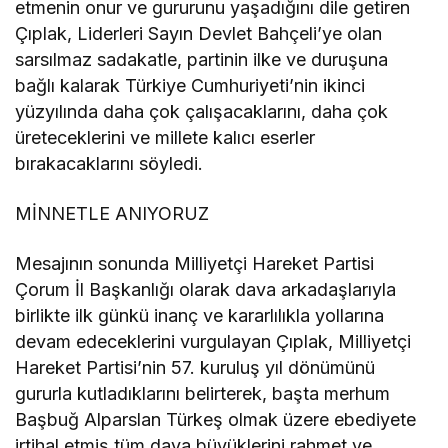
etmenin onur ve gururunu yaşadığını dile getiren
Çıplak, Liderleri Sayın Devlet Bahçeli’ye olan
sarsılmaz sadakatle, partinin ilke ve duruşuna
bağlı kalarak Türkiye Cumhuriyeti’nin ikinci
yüzyılında daha çok çalışacaklarını, daha çok
üreteceklerini ve millete kalıcı eserler
bırakacaklarını söyledi.
MİNNETLE ANIYORUZ
Mesajının sonunda Milliyetçi Hareket Partisi
Çorum İl Başkanlığı olarak dava arkadaşlarıyla
birlikte ilk günkü inanç ve kararlılıkla yollarına
devam edeceklerini vurgulayan Çıplak, Milliyetçi
Hareket Partisi’nin 57. kuruluş yıl dönümünü
gururla kutladıklarını belirterek, başta merhum
Başbuğ Alparslan Türkeş olmak üzere ebediyete
irtihal etmiş tüm dava büyüklerini rahmet ve