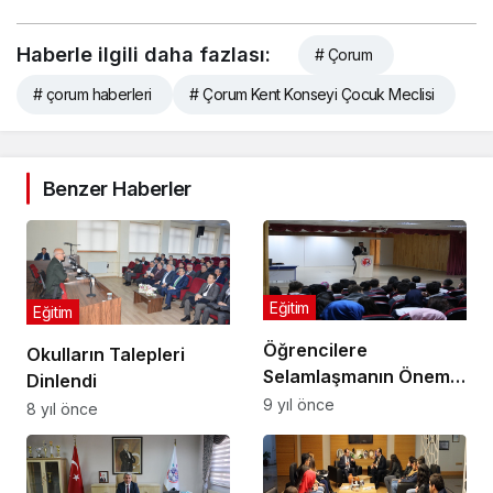
Haberle ilgili daha fazlası:
# Çorum
# çorum haberleri
# Çorum Kent Konseyi Çocuk Meclisi
Benzer Haberler
Eğitim
Eğitim
Öğrencilere
Okulların Talepleri
Selamlaşmanın Önemi
Dinlendi
Anlatıldı
9 yıl önce
8 yıl önce