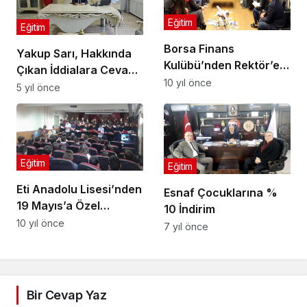
Eğitim
Eğitim
Borsa Finans
Yakup Sarı, Hakkında
Kulübü’nden Rektör’e
Çıkan İddialara Cevap
Ziyaret
10 yıl önce
Verdi
5 yıl önce
Eğitim
Eğitim
Eti Anadolu Lisesi’nden
Esnaf Çocuklarına %
19 Mayıs’a Özel
10 İndirim
Program
10 yıl önce
7 yıl önce
Bir Cevap Yaz