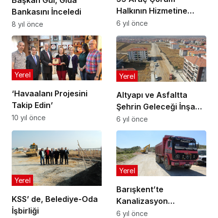
Başkan Gül, Gıda
Halkının Hizmetine
Bankasını İnceledi
Sunuldu
6 yıl önce
8 yıl önce
Yerel
Yerel
‘Havaalanı Projesini
Altyapı ve Asfaltta
Takip Edin’
Şehrin Geleceği İnşa
10 yıl önce
Ediliyor
6 yıl önce
Yerel
Yerel
Barışkent’te
KSS’ de, Belediye-Oda
Kanalizasyon
İşbirliği
Çalışmaları Tamamladı
6 yıl önce