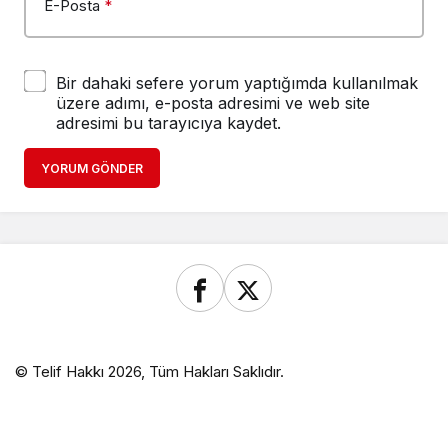
E-Posta
*
Bir dahaki sefere yorum yaptığımda kullanılmak
üzere adımı, e-posta adresimi ve web site
adresimi bu tarayıcıya kaydet.
YORUM GÖNDER
© Telif Hakkı 2026, Tüm Hakları Saklıdır.
ren siteler
Deneme Bonusu Veren Siteler
child porn
Deneme