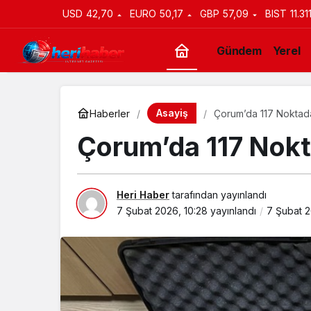
USD
42,70
EURO
50,17
GBP
57,09
BIST
11.31
Gündem
Yerel
Asayiş
Haberler
Çorum’da 117 Noktad
Çorum’da 117 Nok
Heri Haber
tarafından yayınlandı
7 Şubat 2026, 10:28
yayınlandı
7 Şubat 2