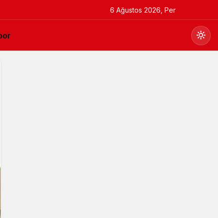
6 Ağustos 2026, Per
por
Gündüz Modu
Gündüz modunu seçin.
Gece Modu
Gece modunu seçin.
Sistem Modu
Sistem modunu seçin.