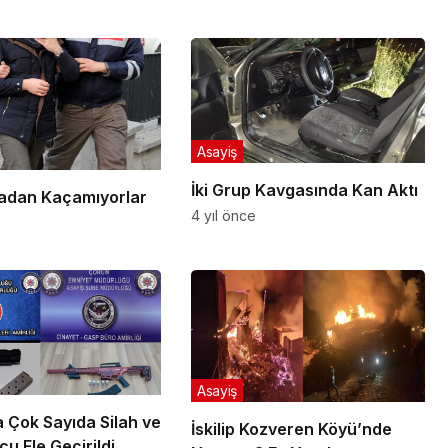
Asayiş
İki Grup Kavgasında Kan Aktı
adan Kaçamıyorlar
4 yıl önce
Asayiş
 Çok Sayıda Silah ve
İskilip Kozveren Köyü’nde
u Ele Geçirildi