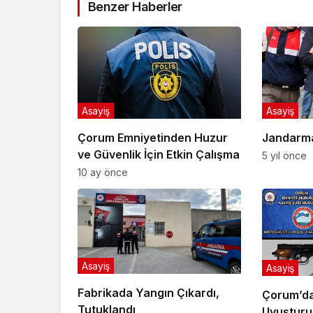
Benzer Haberler
Asayiş
Asayiş
Çorum Emniyetinden Huzur
Jandarm
ve Güvenlik İçin Etkin Çalışma
5 yıl önce
10 ay önce
Asayiş
Asayiş
Fabrikada Yangın Çıkardı,
Çorum’da
Tutuklandı
Uyuşturuc