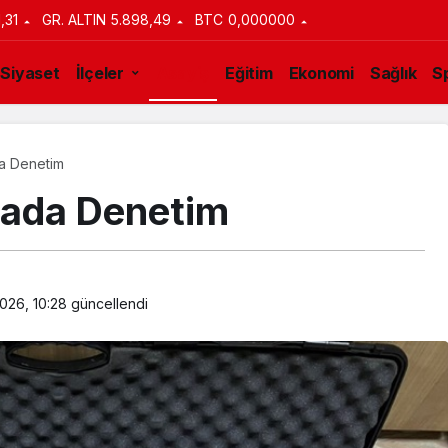
1,31
GR. ALTIN
5.898,49
BTC
0,000000
Siyaset
İlçeler
Asayiş
Eğitim
Ekonomi
Sağlık
S
a Denetim
tada Denetim
026, 10:28
güncellendi