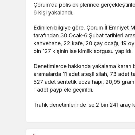
Çorum’da polis ekiplerince gerçekleştiri
6 kişi yakalandı.
Edinilen bilgiye göre, Çorum İl Emniyet
tarafından 30 Ocak-6 Şubat tarihleri ara
kahvehane, 22 kafe, 20 çay ocağı, 19 oyu
bin 127 kişinin ise kimlik sorgusu yapıldı.
Denetimlerde hakkında yakalama kararı b
aramalarda 11 adet ateşli silah, 73 adet t
527 adet sentetik ecza hapı, 20,95 gra
1 adet payp ele geçirildi.
Trafik denetimlerinde ise 2 bin 241 araç k