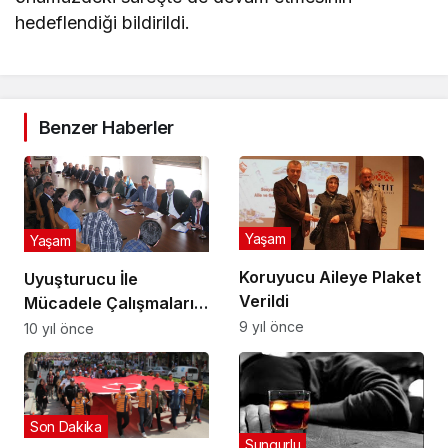
hedeflendiği bildirildi.
Benzer Haberler
Yaşam
Yaşam
Koruyucu Aileye Plaket
Uyuşturucu İle
Verildi
Mücadele Çalışmaları
İstişare Edildi
9 yıl önce
10 yıl önce
Son Dakika
Sungurlu