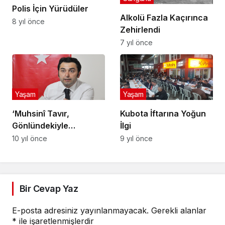
Polis İçin Yürüdüler
Alkolü Fazla Kaçırınca
8 yıl önce
Zehirlendi
7 yıl önce
Yaşam
Yaşam
‘Muhsinî Tavır,
Kubota İftarına Yoğun
Gönlündekiyle
İlgi
Ağzındaki Bir Olanların
10 yıl önce
9 yıl önce
Tavrıdır’
Bir Cevap Yaz
E-posta adresiniz yayınlanmayacak.
Gerekli alanlar
*
ile işaretlenmişlerdir