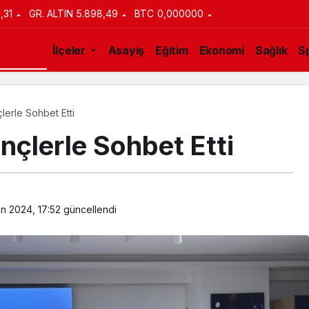
1,31
GR. ALTIN
5.898,49
BTC
0,000000
Siyaset
İlçeler
Asayiş
Eğitim
Ekonomi
Sağlık
S
çlerle Sohbet Etti
ençlerle Sohbet Etti
an 2024, 17:52
güncellendi