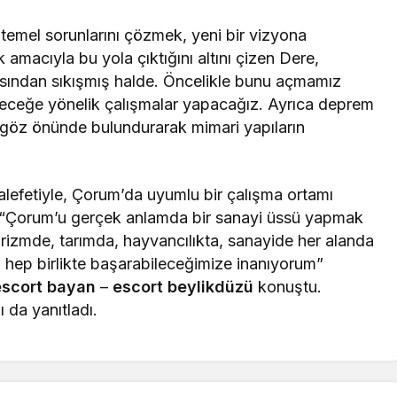
emel sorunlarını çözmek, yeni bir vizyona
amacıyla bu yola çıktığını altını çizen Dere,
çısından sıkışmış halde. Öncelikle bunu açmamız
 geleceğe yönelik çalışmalar yapacağız. Ayrıca deprem
göz önünde bulundurarak mimari yapıların
muhalefetiyle, Çorum’da uyumlu bir çalışma ortamı
e, “Çorum’u gerçek anlamda bir sanayi üssü yapmak
turizmde, tarımda, hayvancılıkta, sanayide her alanda
u hep birlikte başarabileceğimize inanıyorum”
escort bayan
–
escort beylikdüzü
konuştu.
ı da yanıtladı.