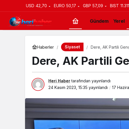
USD
42,70
EURO
50,17
GBP
57,09
BIST
11.31
Gündem
Yerel
Siyaset
Haberler
Dere, AK Partili Gen
Dere, AK Partili G
Heri Haber
tarafından yayınlandı
24 Kasım 2023, 15:35
yayınlandı
17 Hazir