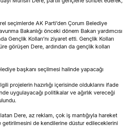
yı Muhsin Dere, partili gençlerle sohbet ederek,
erel seçimlerde AK Parti’den Çorum Belediye
 Savunma Bakanlığı önceki dönem Bakan yardımcısı
Gençlik Kolları’nı ziyaret etti. Gençlik Kolları
re görüşen Dere, ardından da gençlik kolları
elediye başkanı seçilmesi halinde yapacağı
lgili projelerin hazırlığı içerisinde olduklarını ifade
de uygulayacağı politikalar ve ağırlık vereceği
ulundu.
nlatan Dere, az reklam, çok iş mantığıyla hareket
getirilmesini de kendilerine düstur edileceklerini