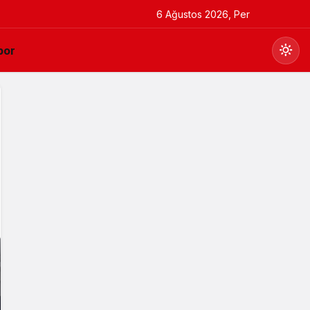
6 Ağustos 2026, Per
por
Gündüz Modu
Gündüz modunu seçin.
Gece Modu
Gece modunu seçin.
Sistem Modu
Sistem modunu seçin.