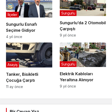
Sungurlu
İlçeler
Sungurlu’da 2 Otomobil
Sungurlu Esnafı
Çarpıştı
Seçime Gidiyor
9 yıl önce
4 yıl önce
Sungurlu
Asayiş
Elektrik Kabloları
Tanker, Bisikletli
Yeraltına Alınıyor
Çocuğa Çarptı
9 yıl önce
11 ay önce
Bir Cevap Yaz