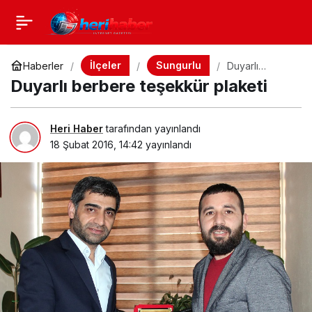
İlçeler
Sungurlu
Haberler
Duyarlı
berbere
Duyarlı berbere teşekkür plaketi
teşekkür
plaketi
Heri Haber
tarafından yayınlandı
18 Şubat 2016, 14:42
yayınlandı