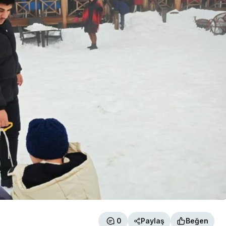
0
Paylaş
Beğen