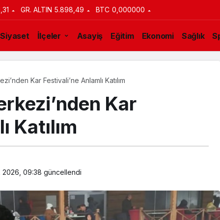
1,31
GR. ALTIN
5.898,49
BTC
0,000000
Siyaset
İlçeler
Asayiş
Eğitim
Ekonomi
Sağlık
S
i’nden Kar Festivali’ne Anlamlı Katılım
erkezi’nden Kar
ı Katılım
 2026, 09:38
güncellendi