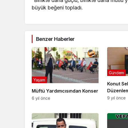
“Birlikte daha güçlü, birlikte daha mutlu ya
büyük beğeni topladı.
Benzer Haberler
Gündem
Yaşam
Konut Se
Düzenlem
Müftü Yardımcısından Konser
9 yıl önce
6 yıl önce