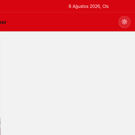
8 Ağustos 2026, Cts
por
Gündüz Modu
Gündüz modunu seçin.
Gece Modu
Gece modunu seçin.
Sistem Modu
Sistem modunu seçin.