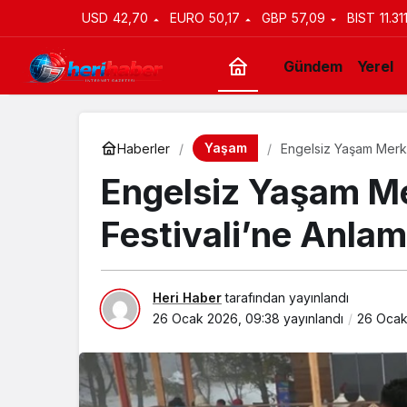
USD
42,70
EURO
50,17
GBP
57,09
BIST
11.31
Gündem
Yerel
Yaşam
Haberler
Engelsiz Yaşam Merkez
Engelsiz Yaşam M
Festivali’ne Anlaml
Heri Haber
tarafından yayınlandı
26 Ocak 2026, 09:38
yayınlandı
26 Ocak