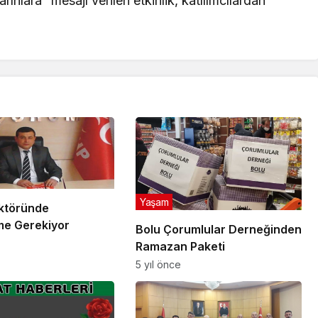
rınlara” mesajı verilen etkinlik, katılımcılardan
Yaşam
ktöründe
e Gerekiyor
Bolu Çorumlular Derneğinden
Ramazan Paketi
5 yıl önce