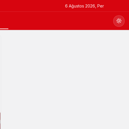
6 Ağustos 2026, Per
por
Gündüz Modu
Gündüz modunu seçin.
Gece Modu
Gece modunu seçin.
Sistem Modu
Sistem modunu seçin.