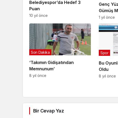
Belediyespor’da Hedef 3
Genç Yü
Puan
Gümüş M
10 yıl önce
1 yıl önce
Son Dakika
Spor
‘Takımın Gidişatından
Bu Oyunl
Memnunum’
Oldu
8 yıl önce
8 yıl önce
Bir Cevap Yaz