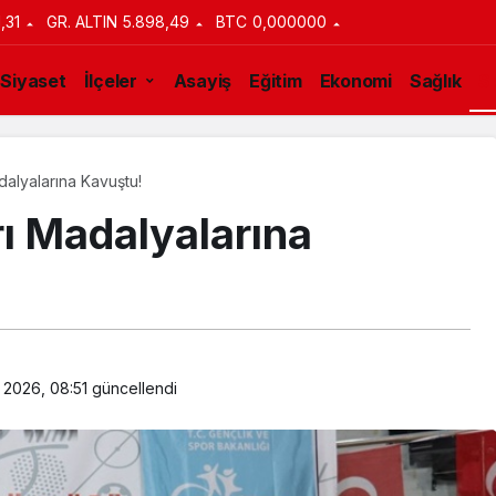
1,31
GR. ALTIN
5.898,49
BTC
0,000000
Siyaset
İlçeler
Asayiş
Eğitim
Ekonomi
Sağlık
S
dalyalarına Kavuştu!
rı Madalyalarına
 2026, 08:51
güncellendi