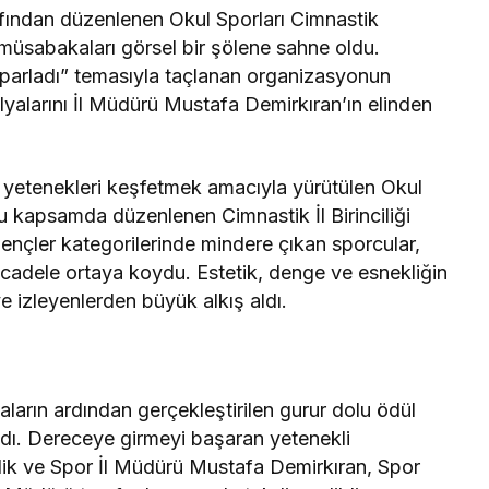
fından düzenlenen Okul Sporları Cimnastik
ği müsabakaları görsel bir şölene sahne oldu.
da parladı” temasıyla taçlanan organizasyonun
yalarını İl Müdürü Mustafa Demirkıran’ın elinden
etenekleri keşfetmek amacıyla yürütülen Okul
 Bu kapsamda düzenlenen Cimnastik İl Birinciliği
ençler kategorilerinde mindere çıkan sporcular,
ücadele ortaya koydu. Estetik, denge ve esnekliğin
e izleyenlerden büyük alkış aldı.
arın ardından gerçekleştirilen gurur dolu ödül
ldı. Dereceye girmeyi başaran yetenekli
lik ve Spor İl Müdürü Mustafa Demirkıran, Spor