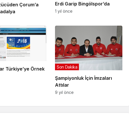
Erdi Garip Bingölspor’da
zücüden Çorum’a
1 yıl önce
adalya
Son Dakika
ar Türkiye’ye Örnek
Şampiyonluk İçin İmzaları
Attılar
9 yıl önce