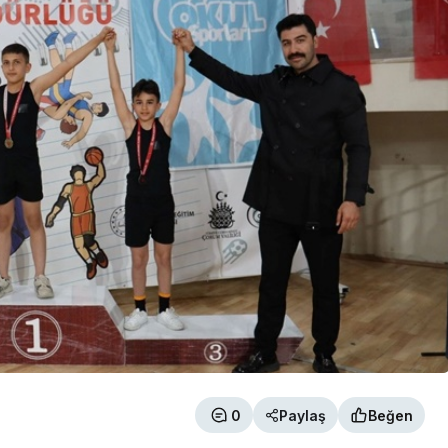
0
Paylaş
Beğen