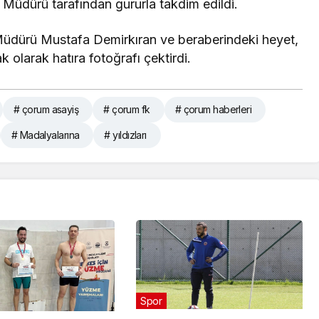
Müdürü tarafından gururla takdim edildi.
İl Müdürü Mustafa Demirkıran ve beraberindeki heyet,
ak olarak hatıra fotoğrafı çektirdi.
# çorum asayiş
# çorum fk
# çorum haberleri
# Madalyalarına
# yıldızları
Spor