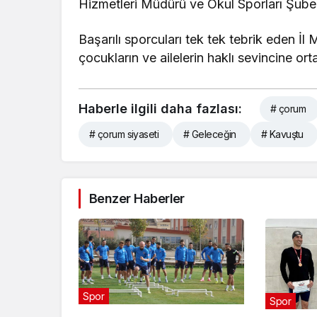
Hizmetleri Müdürü ve Okul Sporları Şube 
Başarılı sporcuları tek tek tebrik eden 
çocukların ve ailelerin haklı sevincine ort
Haberle ilgili daha fazlası:
# çorum
# çorum siyaseti
# Geleceğin
# Kavuştu
Benzer Haberler
Spor
Spor