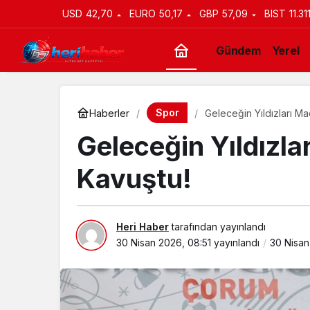
USD
42,70
EURO
50,17
GBP
57,09
BIST
11.31
Gündem
Yerel
Spor
Haberler
Geleceğin Yıldızları Ma
Geleceğin Yıldızla
Kavuştu!
Heri Haber
tarafından yayınlandı
30 Nisan 2026, 08:51
yayınlandı
30 Nisan