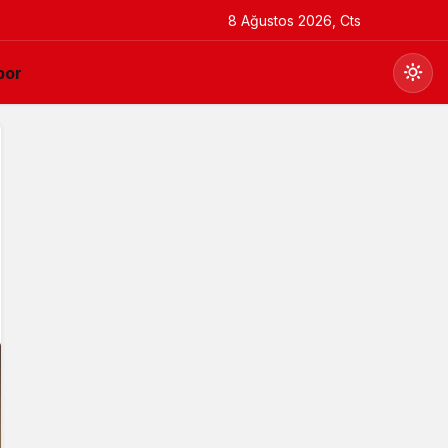
8 Ağustos 2026, Cts
por
Gündüz Modu
Gündüz modunu seçin.
Gece Modu
Gece modunu seçin.
Sistem Modu
Sistem modunu seçin.