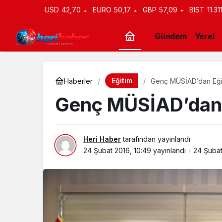
USD
42,70
EURO
50,17
GBP
57,09
BIST
11.31
Gündem
Yerel
Eğitim
Haberler
Genç MÜSİAD’dan Eği
Genç MÜSİAD’dan 
Heri Haber
tarafından yayınlandı
24 Şubat 2016, 10:49
yayınlandı
24 Şubat