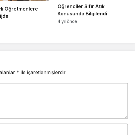
Öğrenciler Sıfır Atık
li Öğretmenlere
Konusunda Bilgilendi
üjde
4 yıl önce
 alanlar
*
ile işaretlenmişlerdir