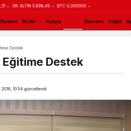
1,31
GR. ALTIN
5.898,49
BTC
0,000000
Siyaset
İlçeler
Asayiş
Eğitim
Ekonomi
Sağlık
S
time Destek
Eğitime Destek
 2016, 10:54
güncellendi