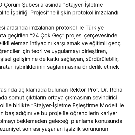
D Çorum Şubesi arasında “Stajyer-İşletme
te İşbirliği Projesi”ne ilişkin protokol imzalandı.
 arasında imzalanan protokol ile Türkiye
a geçirilen “24 Çok Geç” projesi çerçevesinde
ikli eleman ihtiyacını karşılamak ve eğitimli genç
ğrenciler için teori ve uygulamayı birleştiren,
işisel gelişimine de katkı sağlayan, sürdürülebilir,
ratan işbirliklerinin sağlanmasına önderlik etmek
nrasında açıklamada bulunan Rektör Prof. Dr. Reha
a somut çıktıların ortaya çıkmasının sevindirici
 ile birlikte “Stajyer-İşletme Eşleştirme Modeli ile
in başladığını ve bu proje ile öğrencilerin kariyer
n olmayı beklemeden geleceği planlama konusunda
ezuniyet sonrası yaşanan işsizlik sorununun