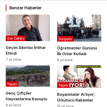
Benzer Haberler
Son Dakika
Sungurlu
Geçim Sıkıntısı İntihar
Öğretmenler Gününü
Ettirdi
İlk Onlar Kutladı
7 yıl önce
8 yıl önce
Yaşam
Yaşam
Genç Çiftçiler
Boşanmalar Artıyor;
Hayvanlarına Kavuştu
Ürkütücü Rakamlar
9 yıl önce
10 yıl önce