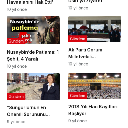
Uslu’ya Ziyaret
Havaalanını Hak Etti’
10 yıl önce
10 yıl önce
Gündem
Gündem
Ak Parti Çorum
Nusaybin’de Patlama: 1
Milletvekili
Şehit, 4 Yaralı
Ceritoğlu’nun Acı Günü
10 yıl önce
10 yıl önce
Gündem
Gündem
2018 Yılı Hac Kayıtları
“Sungurlu’nun En
Başlıyor
Önemli Sorununu
Çözüyoruz”
9 yıl önce
9 yıl önce