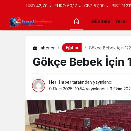
USD
42,70
EURO
50,17
GBP
57,09
BIST
11.31
Gündem
Yerel
Eğitim
Haberler
Gökçe Bebek İçin 122
Gökçe Bebek İçin 
Heri Haber
tarafından yayınlandı
9 Ekim 2025, 10:54
yayınlandı
9 Ekim 202