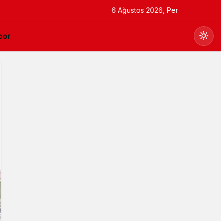
6 Ağustos 2026, Per
por
Gündüz Modu
Gündüz modunu seçin.
Gece Modu
Gece modunu seçin.
Sistem Modu
Sistem modunu seçin.