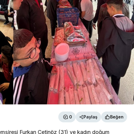
0
Paylaş
Beğen
mşiresi Furkan Çetinöz (31) ve kadın doğum