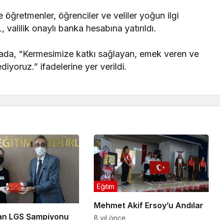
öğretmenler, öğrenciler ve veliler yoğun ilgi
 valilik onaylı banka hesabına yatırıldı.
mada, “Kermesimize katkı sağlayan, emek veren ve
yoruz.” ifadelerine yer verildi.
Eğitim
Mehmet Akif Ersoy’u Andılar
an LGS Şampiyonu
8 yıl önce