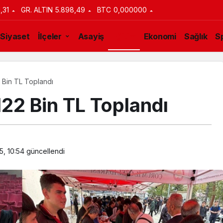
1,31
GR. ALTIN
5.898,49
BTC
0,000000
Siyaset
İlçeler
Asayiş
Eğitim
Ekonomi
Sağlık
S
 Bin TL Toplandı
122 Bin TL Toplandı
5, 10:54
güncellendi