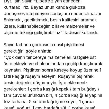
Dyt. Işın Sayın “Elbette ziyan etmeden
kurtarabiliriz. Beyaz unun kanda glukoza
dönüşerek istenmeyen sonuçlara neden olmasını
önlemek , geciktirmek, besin kalitesini artırmak
üzere, kullanabileceğimiz ilave malzemeler ve
pişirme tekniği geliştirebiliriz” ifadesini kullandı.
Sayın tarhana çorbasının nasıl pişirilmesi
gerektiğini şöyle anlattı:
“Çok derin tencereye malzemeleri rastgele üst
üste ekleyin ve el blendırından geçirip karıştırarak
kaynatın. Piştikten sonra kaseye koyup üzerine 1
tatlı kaşığı ruşeym ekleyin. Ruşeymi pişirerek
besin değerini düşürmeyin. İşte eklemeniz
gerekenler: 1 çorba kaşığı kepek / tam buğday /
tam çavdar unundan biri, 4 çorba kaşığı el yapımı
toz tarhana, 5 su bardağı içme suyu , 1 çorba
kaşığı yoğurt, 1 çay bardağı süt, 1 çorba kaşığı