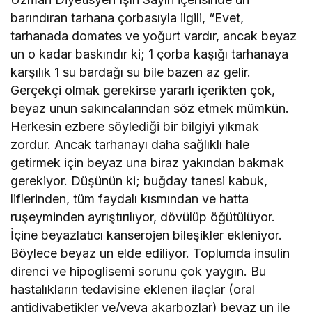
barındıran tarhana çorbasıyla ilgili, “Evet,
tarhanada domates ve yoğurt vardır, ancak beyaz
un o kadar baskındır ki; 1 çorba kaşığı tarhanaya
karşılık 1 su bardağı su bile bazen az gelir.
Gerçekçi olmak gerekirse yararlı içerikten çok,
beyaz unun sakıncalarından söz etmek mümkün.
Herkesin ezbere söylediği bir bilgiyi yıkmak
zordur. Ancak tarhanayı daha sağlıklı hale
getirmek için beyaz una biraz yakından bakmak
gerekiyor. Düşünün ki; buğday tanesi kabuk,
liflerinden, tüm faydalı kısmından ve hatta
ruşeyminden ayrıştırılıyor, dövülüp öğütülüyor.
İçine beyazlatıcı kanserojen bileşikler ekleniyor.
Böylece beyaz un elde ediliyor. Toplumda insulin
direnci ve hipoglisemi sorunu çok yaygın. Bu
hastalıkların tedavisine eklenen ilaçlar (oral
antidiyabetikler ve/veya akarbozlar) beyaz un ile