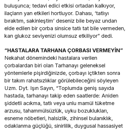
buluşunca; tedavi edici etkisi ortadan kalkıyor,
ilaçların yan etkileri hortluyor. Dahası, ‘tatlıyı
bıraktım, sakinleştim’ deseniz bile beyaz undan
elde edilen bir çorba sinsice tatlı tat bile vermeden,
kan glukoz seviyenizi olumsuz etkiliyor” dedi.
“HASTALARA TARHANA ÇORBASI VERMEYİN”
Nekahat dönemindeki hastalara verilen
çorbalardan biri olan Tarhanayı geleneksel
yöntemlerle pişirdiğinizde, çorbayı içtikten sonra
bir takım rahatsızlıklar görülebileceğini söyleyen
Uzm. Dyt. Işın Sayın, “Toplumda geniş sayıda
hastada, tarhanayı takip eden saatlerde: Aniden
şiddetli acıkma, tatlı veya unlu mamül tüketme
arzusu, tahammülsüzlük, uyku bozuklukları,
esneme nöbetleri, halsizlik, zihinsel bulanıklık,
odaklanma güçlüğü, sinirlilik, duygusal hassasiyet