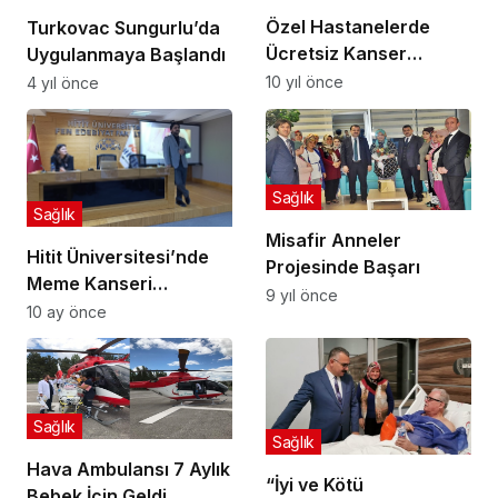
Özel Hastanelerde
Turkovac Sungurlu’da
Ücretsiz Kanser
Uygulanmaya Başlandı
Ameliyatı
10 yıl önce
4 yıl önce
Sağlık
Sağlık
Misafir Anneler
Hitit Üniversitesi’nde
Projesinde Başarı
Meme Kanseri
9 yıl önce
Farkındalık Etkinliği
10 ay önce
Sağlık
Sağlık
Hava Ambulansı 7 Aylık
“İyi ve Kötü
Bebek İçin Geldi