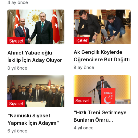
4 ay önce
İlçeler
Siyaset
Ak Gençlik Köylerde
Ahmet Yabacıoğlu
Öğrencilere Bot Dağıttı
İskilip İçin Aday Oluyor
8 ay önce
8 yıl önce
Siyaset
Siyaset
“Hızlı Treni Getirmeye
“Namuslu Siyaset
Bunların Ömrü
Yapmak İçin Adayım”
Yetmeyecek”
4 yıl önce
6 yıl önce