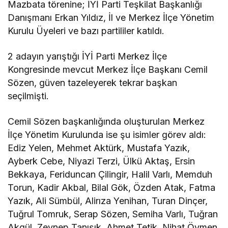
Mazbata törenine; İYİ Parti Teşkilat Başkanlığı
Danışmanı Erkan Yıldız, İl ve Merkez İlçe Yönetim
Kurulu Üyeleri ve bazı partililer katıldı.
2 adayın yarıştığı İYİ Parti Merkez İlçe
Kongresinde mevcut Merkez İlçe Başkanı Cemil
Sözen, güven tazeleyerek tekrar başkan
seçilmişti.
Cemil Sözen başkanlığında oluşturulan Merkez
İlçe Yönetim Kurulunda ise şu isimler görev aldı:
Ediz Yelen, Mehmet Aktürk, Mustafa Yazık,
Ayberk Cebe, Niyazi Terzi, Ülkü Aktaş, Ersin
Bekkaya, Feriduncan Çilingir, Halil Varlı, Memduh
Torun, Kadir Akbal, Bilal Gök, Özden Atak, Fatma
Yazık, Ali Sümbül, Alirıza Yenihan, Turan Dinçer,
Tuğrul Tomruk, Serap Sözen, Semiha Varlı, Tuğran
Akgül, Zeynep Tanışık, Ahmet Tetik, Nihat Öymen.