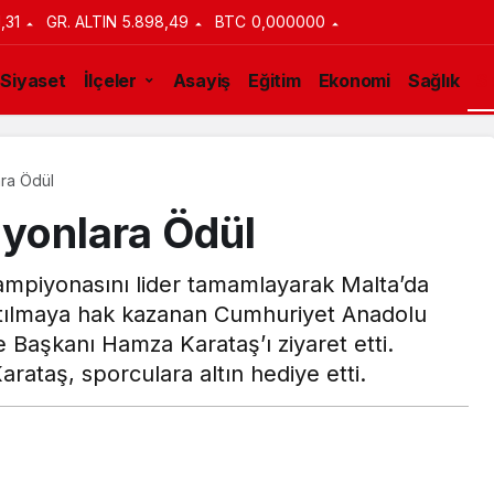
1,31
GR. ALTIN
5.898,49
BTC
0,000000
Siyaset
İlçeler
Asayiş
Eğitim
Ekonomi
Sağlık
S
ara Ödül
yonlara Ödül
ampiyonasını lider tamamlayarak Malta’da
tılmaya hak kazanan Cumhuriyet Anadolu
e Başkanı Hamza Karataş’ı ziyaret etti.
arataş, sporculara altın hediye etti.