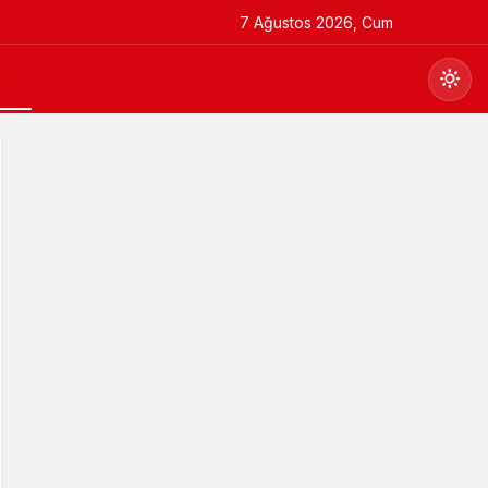
7 Ağustos 2026, Cum
por
Gündüz Modu
Gündüz modunu seçin.
Gece Modu
Gece modunu seçin.
Sistem Modu
Sistem modunu seçin.