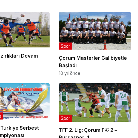
Spor
zırlıkları Devam
Çorum Masterler Galibiyetle
Başladı
10 yıl önce
a
Spor
 Türkiye Serbest
TFF 2. Lig: Çorum FK: 2 –
mpiyonası
Bursaspor: 1