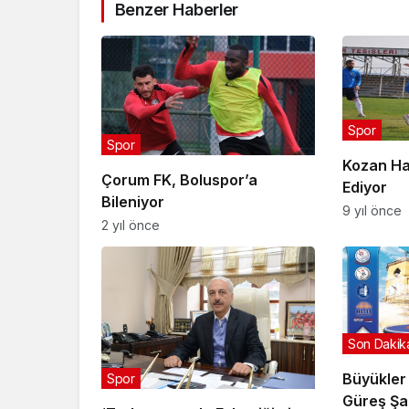
Benzer Haberler
Spor
Spor
Kozan Ha
Çorum FK, Boluspor’a
Ediyor
Bileniyor
9 yıl önce
2 yıl önce
Son Dakik
Büyükler
Spor
Güreş Şa