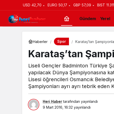
USD
42,70
EURO
50,17
GBP
57,09
BIST
11.31
Gündem
Yerel
Spor
Haberler
Karataş’tan Şampiyonl
Karataş’tan Şampi
Liseli Gençler Badminton Türkiye Ş
yapılacak Dünya Şampiyonasına ka
Lisesi öğrencileri Osmancık Belediy
Şampiyonları ayrı ayrı tebrik eden K
Heri Haber
tarafından yayınlandı
9 Mart 2016, 16:32
yayınlandı