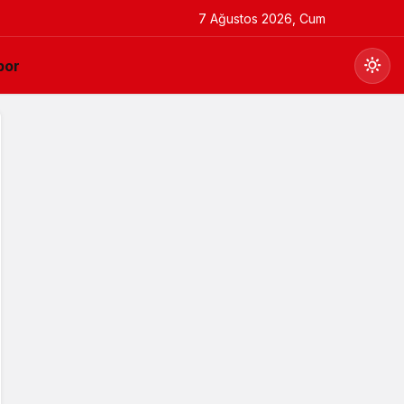
7 Ağustos 2026, Cum
por
Gündüz Modu
Gündüz modunu seçin.
Gece Modu
Gece modunu seçin.
Sistem Modu
Sistem modunu seçin.