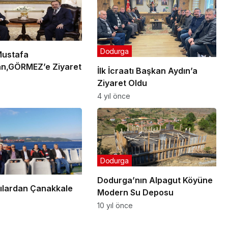
Dodurga
Mustafa
n,GÖRMEZ’e Ziyaret
İlk İcraatı Başkan Aydın’a
Ziyaret Oldu
4 yıl önce
Dodurga
Dodurga’nın Alpagut Köyüne
ılardan Çanakkale
Modern Su Deposu
10 yıl önce