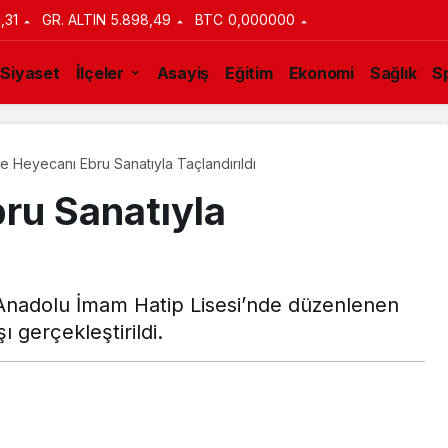
1,31
GR. ALTIN
5.898,49
BTC
0,000000
Siyaset
İlçeler
Asayiş
Eğitim
Ekonomi
Sağlık
S
e Heyecanı Ebru Sanatıyla Taçlandırıldı
ru Sanatıyla
Anadolu İmam Hatip Lisesi’nde düzenlenen
ı gerçekleştirildi.