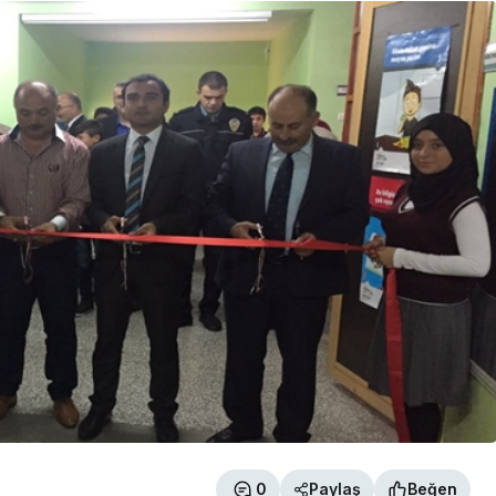
0
Paylaş
Beğen