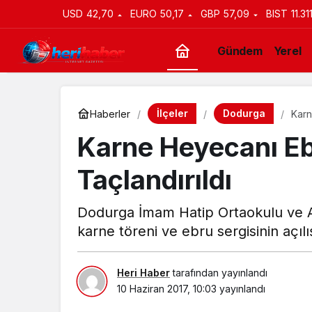
USD
42,70
EURO
50,17
GBP
57,09
BIST
11.31
Gündem
Yerel
İlçeler
Dodurga
Haberler
Karn
Karne Heyecanı Eb
Taçlandırıldı
Dodurga İmam Hatip Ortaokulu ve 
karne töreni ve ebru sergisinin açılış
Heri Haber
tarafından yayınlandı
10 Haziran 2017, 10:03
yayınlandı