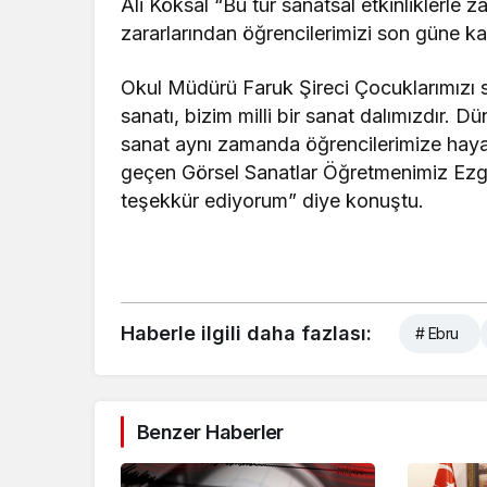
Ali Köksal “Bu tür sanatsal etkinliklerle 
zararlarından öğrencilerimizi son güne k
Okul Müdürü Faruk Şireci Çocuklarımızı s
sanatı, bizim milli bir sanat dalımızdır. Dü
sanat aynı zamanda öğrencilerimize haya
geçen Görsel Sanatlar Öğretmenimiz Ezg
teşekkür ediyorum” diye konuştu.
Haberle ilgili daha fazlası:
# Ebru
Benzer Haberler