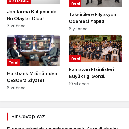
Son Dakika
Yerel
Jandarma Bölgesinde
Taksicilere Filyasyon
Bu Olaylar Oldu!
Ödemesi Yapıldı
7 yıl önce
6 yıl önce
Yerel
Yerel
Ramazan Etkinlikleri
Halkbank Milönü’nden
Büyük İlgi Gördü
ÇESOB’a Ziyaret
10 yıl önce
6 yıl önce
Bir Cevap Yaz