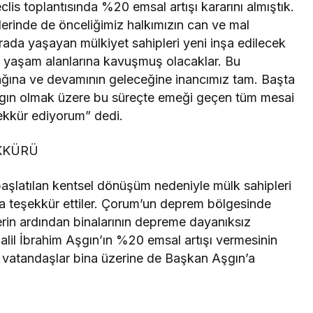
lis toplantısında %20 emsal artışı kararını almıştık.
erinde de önceliğimiz halkımızın can ve mal
ada yaşayan mülkiyet sahipleri yeni inşa edilecek
 yaşam alanlarına kavuşmuş olacaklar. Bu
ğına ve devamının geleceğine inancımız tam. Başta
şgın olmak üzere bu süreçte emeği geçen tüm mesai
ekkür ediyorum” dedi.
KKÜRÜ
başlatılan kentsel dönüşüm nedeniyle mülk sahipleri
’a teşekkür ettiler. Çorum’un deprem bölgesinde
tlerin ardından binalarının depreme dayanıksız
 Halil İbrahim Aşgın’ın %20 emsal artışı vermesinin
n vatandaşlar bina üzerine de Başkan Aşgın’a