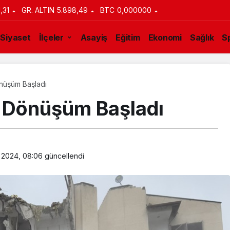
1,31
GR. ALTIN
5.898,49
BTC
0,000000
Siyaset
İlçeler
Asayiş
Eğitim
Ekonomi
Sağlık
S
nüşüm Başladı
l Dönüşüm Başladı
k 2024, 08:06
güncellendi