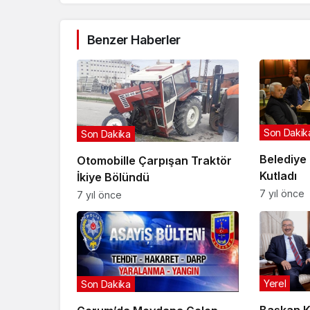
Benzer Haberler
Son Dakik
Son Dakika
Belediye
Otomobille Çarpışan Traktör
Kutladı
İkiye Bölündü
7 yıl önce
7 yıl önce
Yerel
Son Dakika
Başkan Kü