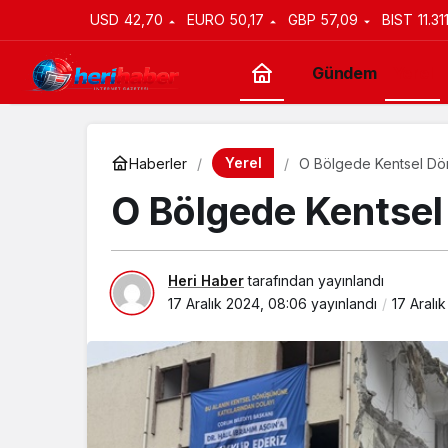
USD
42,70
EURO
50,17
GBP
57,09
BIST
11.31
Gündem
Yerel
Yerel
Haberler
O Bölgede Kentsel Dö
O Bölgede Kentse
Heri Haber
tarafından yayınlandı
17 Aralık 2024, 08:06
yayınlandı
17 Aralı