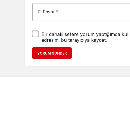
E-Posta
*
Bir dahaki sefere yorum yaptığımda kull
adresimi bu tarayıcıya kaydet.
YORUM GÖNDER
ler
child porn
Deneme Bonusu Veren Siteler
https://www.sal