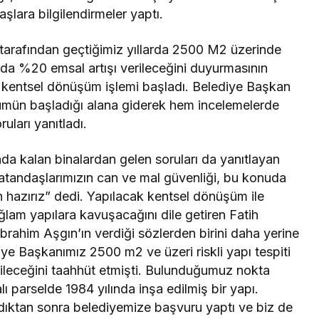
lara bilgilendirmeler yaptı.
 tarafından geçtiğimiz yıllarda 2500 M2 üzerinde
larda %20 emsal artışı verileceğini duyurmasının
 kentsel dönüşüm işlemi başladı. Belediye Başkan
ümün başladığı alana giderek hem incelemelerde
ları yanıtladı.
da kalan binalardan gelen soruları da yanıtlayan
atandaşlarımızın can ve mal güvenliği, bu konuda
hazırız” dedi. Yapılacak kentsel dönüşüm ile
ğlam yapılara kavuşacağını dile getiren Fatih
brahim Aşgın’ın verdiği sözlerden birini daha yerine
ye Başkanımız 2500 m2 ve üzeri riskli yapı tespiti
rileceğini taahhüt etmişti. Bulunduğumuz nokta
ı parselde 1984 yılında inşa edilmiş bir yapı.
tırdıktan sonra belediyemize başvuru yaptı ve biz de