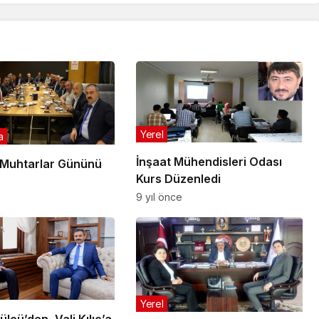
Yerel
a
İnşaat Mühendisleri Odası
 Muhtarlar Gününü
Kurs Düzenledi
9 yıl önce
Yerel
lcü’den, Vali Kılıç’a