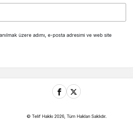
anılmak üzere adımı, e-posta adresimi ve web site
© Telif Hakkı 2026, Tüm Hakları Saklıdır.
onyjardinlospinos.com/
Deneme Bonusu Veren Siteler
https