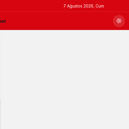
7 Ağustos 2026, Cum
por
Gündüz Modu
Gündüz modunu seçin.
Gece Modu
Gece modunu seçin.
Sistem Modu
Sistem modunu seçin.