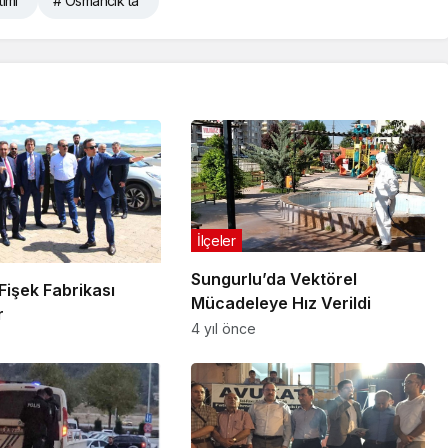
imi
# Osmancık ta
İlçeler
Sungurlu’da Vektörel
Fişek Fabrikası
Mücadeleye Hız Verildi
r
4 yıl önce