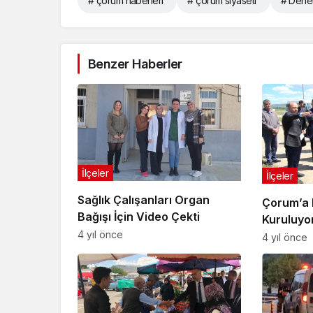
# çorum haberleri
# çorum siyaseti
# Denet
Benzer Haberler
İlçeler
İlçeler
Sağlık Çalışanları Organ
Çorum’a 
Bağışı İçin Video Çekti
Kuruluyo
4 yıl önce
4 yıl önce