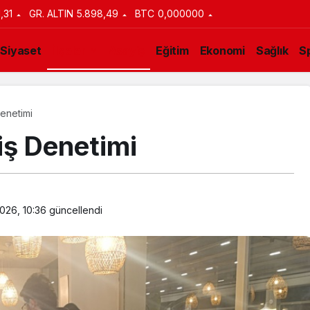
1,31
GR. ALTIN
5.898,49
BTC
0,000000
Siyaset
İlçeler
Asayiş
Eğitim
Ekonomi
Sağlık
S
enetimi
ş Denetimi
026, 10:36
güncellendi