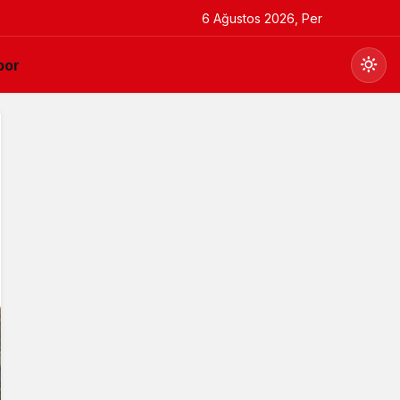
6 Ağustos 2026, Per
por
Gündüz Modu
Gündüz modunu seçin.
Gece Modu
Gece modunu seçin.
Sistem Modu
Sistem modunu seçin.