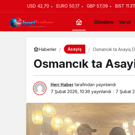
USD
42,70
EURO
50,17
GBP
57,09
BIST
11.31
Gündem
Yerel
Asayiş
Haberler
Osmancık ta Asayiş D
Osmancık ta Asayi
Heri Haber
tarafından yayınlandı
7 Şubat 2026, 10:36
yayınlandı
7 Şubat 2