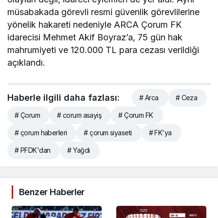
müsabakada görevli resmi güvenlik görevlilerine
yönelik hakareti nedeniyle ARCA Çorum FK
idarecisi Mehmet Akif Boyraz’a, 75 gün hak
mahrumiyeti ve 120.000 TL para cezası verildiği
açıklandı.
Haberle ilgili daha fazlası:
# Arca
# Ceza
# Çorum
# corum asayiş
# Çorum FK
# çorum haberleri
# çorum siyaseti
# FK'ya
# PFDK'dan
# Yağdı
Benzer Haberler