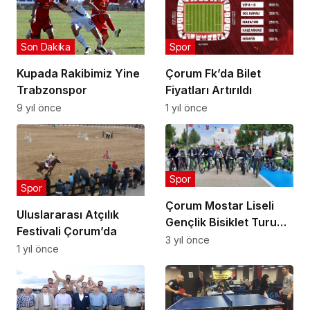
Son Dakika
Spor
Kupada Rakibimiz Yine
Çorum Fk’da Bilet
Trabzonspor
Fiyatları Artırıldı
9 yıl önce
1 yıl önce
Spor
Spor
Çorum Mostar Liseli
Uluslararası Atçılık
Gençlik Bisiklet Turu
Festivali Çorum’da
Düzenledi
3 yıl önce
1 yıl önce