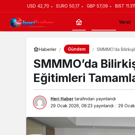
USD
42,70
EURO
50,17
GBP
57,09
BIST
11.31
Gündem
Yerel
Gündem
Haberler
SMMMO’da Bilirkişi
SMMMO’da Bilirkiş
Eğitimleri Tamaml
Heri Haber
tarafından yayınlandı
29 Ocak 2026, 08:23
yayınlandı
29 Ocak