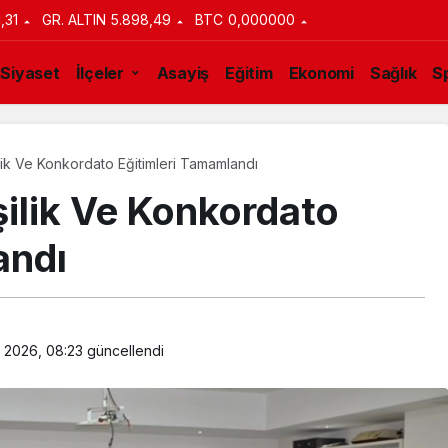
1,31
GR. ALTIN
5.898,49
BTC
0,000000
Siyaset
İlçeler
Asayiş
Eğitim
Ekonomi
Sağlık
S
lik Ve Konkordato Eğitimleri Tamamlandı
ilik Ve Konkordato
andı
 2026, 08:23
güncellendi