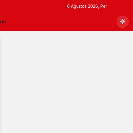
6 Ağustos 2026, Per
por
Gündüz Modu
Gündüz modunu seçin.
Gece Modu
Gece modunu seçin.
Sistem Modu
Sistem modunu seçin.