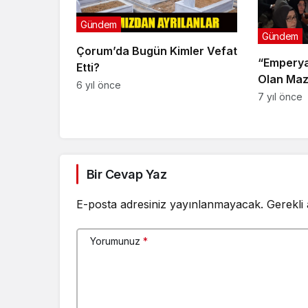
Gündem
Gündem
Çorum’da Bugün Kimler Vefat
“Emperya
Etti?
Olan Maz
6 yıl önce
Dayanışm
7 yıl önce
Bir Cevap Yaz
E-posta adresiniz yayınlanmayacak.
Gerekli
Yorumunuz
*