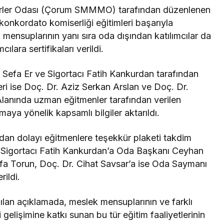
rler Odası (Çorum SMMMO) tarafından düzenlenen
le konkordato komiserliği eğitimleri başarıyla
mensuplarının yanı sıra oda dışından katılımcılar da
ılara sertifikaları verildi.
Dr. Sefa Er ve Sigortacı Fatih Kankurdan tarafından
leri ise Doç. Dr. Aziz Serkan Arslan ve Doç. Dr.
 Alanında uzman eğitmenler tarafından verilen
maya yönelik kapsamlı bilgiler aktarıldı.
ndan dolayı eğitmenlere teşekkür plaketi takdim
e Sigortacı Fatih Kankurdan’a Oda Başkanı Ceyhan
afa Torun, Doç. Dr. Cihat Savsar’a ise Oda Saymanı
rildi.
lan açıklamada, meslek mensuplarının ve farklı
 gelişimine katkı sunan bu tür eğitim faaliyetlerinin