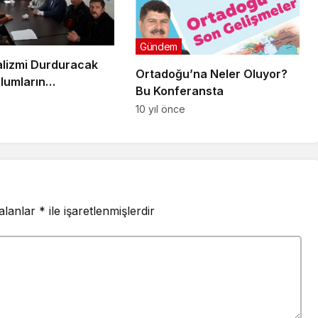
Gündem
lizmi Durduracak
Ortadoğu’na Neler Oluyor?
lumların
Bu Konferansta
asıdır”
10 yıl önce
 alanlar
*
ile işaretlenmişlerdir