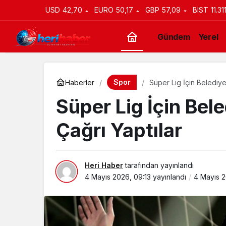
USD
42,70
EURO
50,17
GBP
57,09
BIST
11.31
Gündem
Yerel
Spor
Haberler
Süper Lig İçin Belediye
Süper Lig İçin Bel
Çağrı Yaptılar
Heri Haber
tarafından yayınlandı
4 Mayıs 2026, 09:13
yayınlandı
4 Mayıs 2