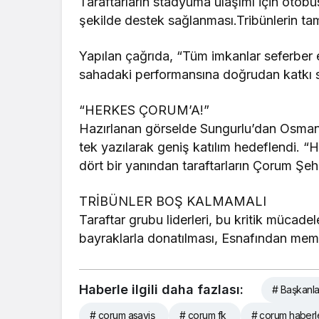
Taraftarların stadyuma ulaşımı için otobü
şekilde destek sağlanması.Tribünlerin t
Yapılan çağrıda, “Tüm imkanlar seferber 
sahadaki performansına doğrudan katkı s
“HERKES ÇORUM’A!”
Hazırlanan görselde Sungurlu’dan Osmancık
tek yazılarak geniş katılım hedeflendi. “
dört bir yanından taraftarların Çorum Şe
TRİBÜNLER BOŞ KALMAMALI
Taraftar grubu liderleri, bu kritik mücad
bayraklarla donatılması, Esnafından memu
Haberle ilgili daha fazlası:
# Başkanla
# çorum asayiş
# çorum fk
# çorum haberle