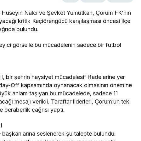
eri Hüseyin Nalcı ve Şevket Yumutkan, Çorum FK’nın
ağı kritik Keçiörengücü karşılaşması öncesi ilçe
ağrıda bulundu.
kileyici görselle bu mücadelenin sadece bir futbol
”
, bir şehrin haysiyet mücadelesi” ifadelerine yer
ig Play-Off kapsamında oynanacak olmasının önemine
n büyük anlam taşıyan bu mücadelede, sadece 11
ağı mesajı verildi. Taraftar liderleri, Çorum’un tek
e beraberlik çağrısı yaptı.
I
e başkanlarına seslenerek şu talepte bulundu: