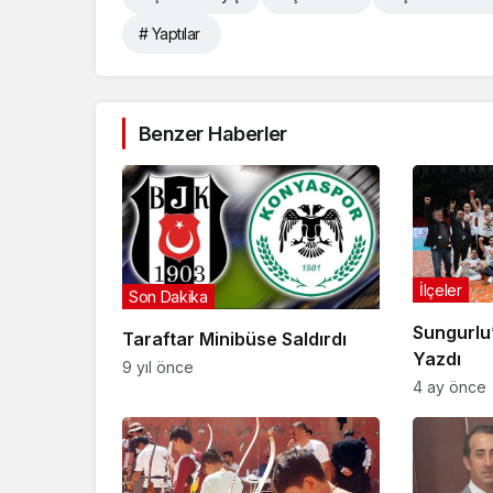
# Yaptılar
Benzer Haberler
İlçeler
Son Dakika
Sungurlu’
Taraftar Minibüse Saldırdı
Yazdı
9 yıl önce
4 ay önce