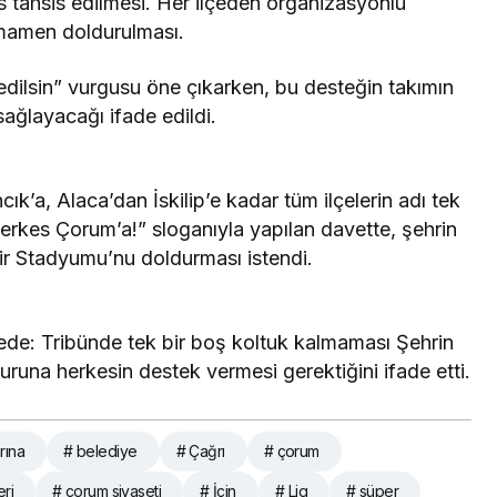
s tahsis edilmesi. Her ilçeden organizasyonlu
amamen doldurulması.
edilsin” vurgusu öne çıkarken, bu desteğin takımın
ağlayacağı ifade edildi.
’a, Alaca’dan İskilip’e kadar tüm ilçelerin adı tek
Herkes Çorum’a!” sloganıyla yapılan davette, şehrin
hir Stadyumu’nu doldurması istendi.
elede: Tribünde tek bir boş koltuk kalmaması Şehrin
runa herkesin destek vermesi gerektiğini ifade etti.
rına
# belediye
# Çağrı
# çorum
ri
# çorum siyaseti
# İçin
# Lig
# süper