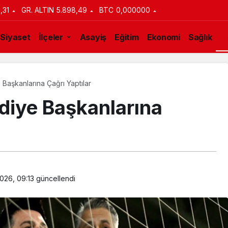
1,31
GR. ALTIN
5.898,49
BTC
0,000000
Siyaset
İlçeler
Asayiş
Eğitim
Ekonomi
Sağlık
S
 Başkanlarına Çağrı Yaptılar
ediye Başkanlarına
026, 09:13
güncellendi