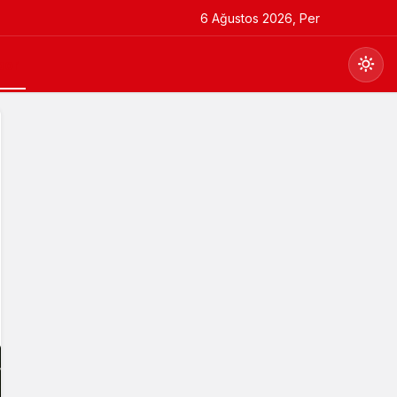
6 Ağustos 2026, Per
por
Gündüz Modu
Gündüz modunu seçin.
Gece Modu
Gece modunu seçin.
Sistem Modu
Sistem modunu seçin.