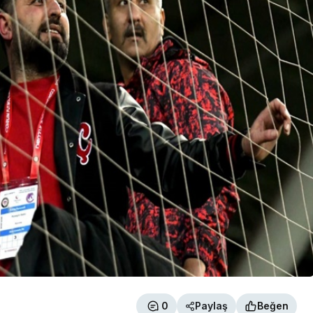
0
Paylaş
Beğen