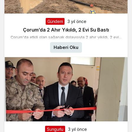
Gündem
3 yıl önce
Çorum’da 2 Ahır Yıkıldı, 2 Evi Su Bastı
Çorum'da etkili olan sağanak dolayısıyla 2 ahır yıkıldı, 2 evi...
Haberi Oku
Sungurlu
3 yıl önce