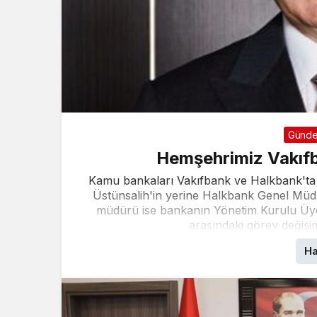
Günd
Hemşehrimiz Vakıf
Kamu bankaları Vakıfbank ve Halkbank'ta 
Üstünsalih'in yerine Halkbank Genel Müd
müdürü ise bankanın Yönetim Kurulu Üye
arasındaki görev değişi
Ha