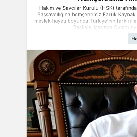
Hakim ve Savcılar Kurulu (HSK) tarafınd
Başsavcılığına hemşehrimiz Faruk Kaynak
meslek hayatı boyunca Türkiye’nin farklı ill
Başkale ilçesinde Cumhuriy
Ha