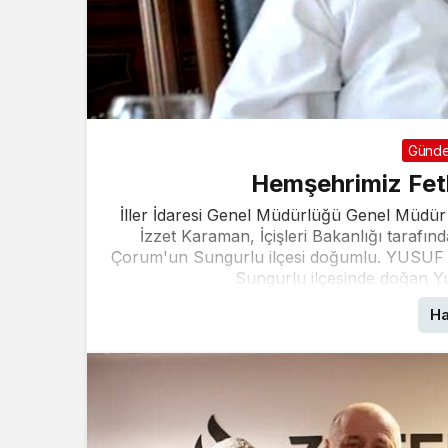
Günd
Hemşehrimiz Fet
İller İdaresi Genel Müdürlüğü Genel Müdür
İzzet Karaman, İçişleri Bakanlığı taraf
Çorum'un Sungurlu ilçesi doğumlu. YUSU
Sungurlu ilçesinde doğan Yu
Ha