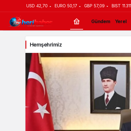
USD
42,70
EURO
50,17
GBP
57,09
BIST
11.31
Gündem
Yerel
Hemşehrimiz