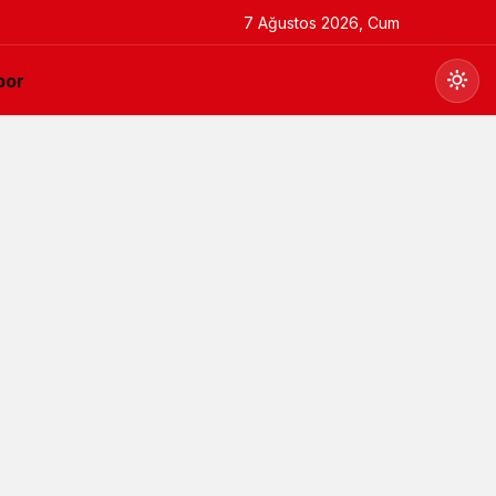
7 Ağustos 2026, Cum
por
Gündüz Modu
Gündüz modunu seçin.
Gece Modu
Gece modunu seçin.
Sistem Modu
Sistem modunu seçin.