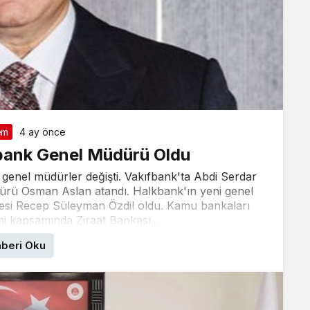
em
4 ay önce
bank Genel Müdürü Oldu
genel müdürler değişti. Vakıfbank'ta Abdi Serdar
ürü Osman Aslan atandı. Halkbank'ın yeni genel
si Recep Süleyman Özdil oldu. Kamu bankaları
mi kapsamında Ziraat Bankası...
beri Oku