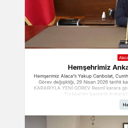
Alac
Hemşehrimiz Ankar
Hemşerimiz Alaca'lı Yakup Canbolat, Cumhur
Görev değişikliği, 29 Nisan 2026 tarihl
KARARIYLA YENİ GÖREV Resmî karara göre, 
Türkiye’nin başkenti Ankara’nın
Ha