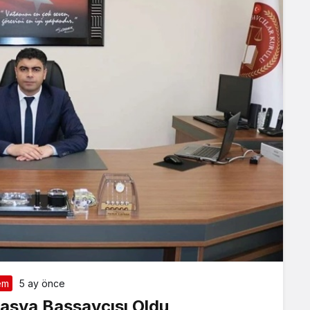
em
5 ay önce
sya Başsavcısı Oldu