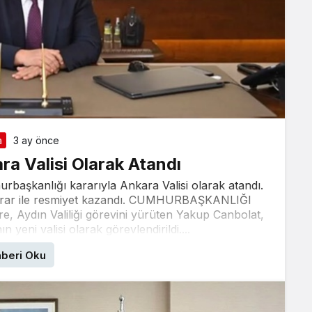
a
3 ay önce
a Valisi Olarak Atandı
başkanlığı kararıyla Ankara Valisi olarak atandı.
i karar ile resmiyet kazandı. CUMHURBAŞKANLIĞI
Aydın Valiliği görevini yürüten Yakup Canbolat,
 yeni valisi olarak görevlendirildi....
beri Oku