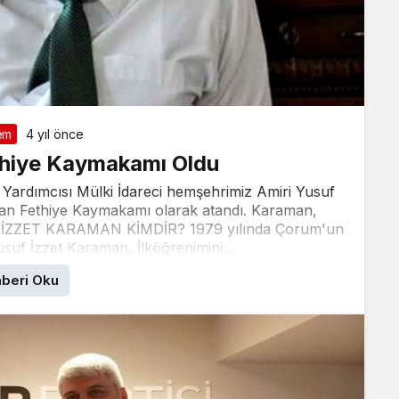
em
4 yıl önce
hiye Kaymakamı Oldu
 Yardımcısı Mülki İdareci hemşehrimiz Amiri Yusuf
ından Fethiye Kaymakamı olarak atandı. Karaman,
F İZZET KARAMAN KİMDİR? 1979 yılında Çorum'un
suf İzzet Karaman, İlköğrenimini...
beri Oku