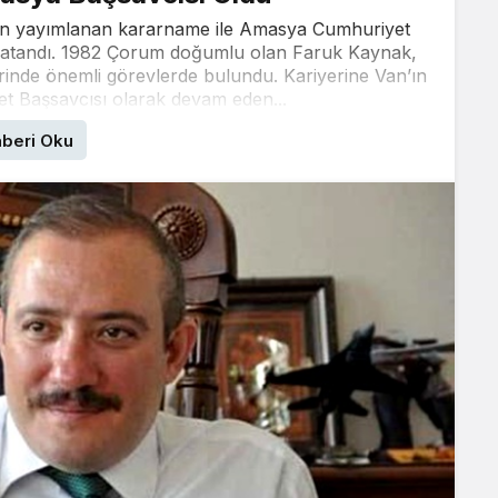
an yayımlanan kararname ile Amasya Cumhuriyet
 atandı. 1982 Çorum doğumlu olan Faruk Kaynak,
erinde önemli görevlerde bulundu. Kariyerine Van’ın
et Başsavcısı olarak devam eden...
beri Oku