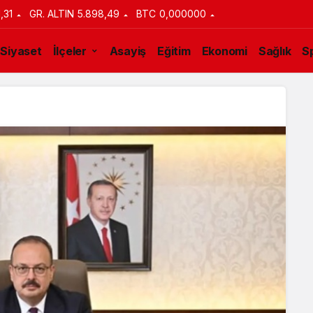
1,31
GR. ALTIN
5.898,49
BTC
0,000000
Siyaset
İlçeler
Asayiş
Eğitim
Ekonomi
Sağlık
S