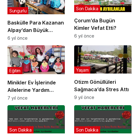
Son Dakika
Sungurlu
Çorum’da Bugün
Baskülle Para Kazanan
Kimler Vefat Etti?
Alpay’dan Büyük
6 yıl önce
Davranış
6 yıl önce
Yaşam
Eğitim
Otizm Gönüllüleri
Minikler Ev İşlerinde
Sağmaca’da Stres Attı
Ailelerine Yardım
Ediyor
9 yıl önce
7 yıl önce
Son Dakika
Son Dakika