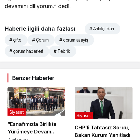
devamını diliyorum.” dedi.
Haberle ilgili daha fazlası:
# Ahlatçı'dan
# çifte
# Çorum
# corum asayiş
# çorum haberleri
# Tebrik
Benzer Haberler
Siyaset
Siyaset
“Esnafımızla Birlikte
CHP’li Tahtasız Sordu,
Yürümeye Devam
Bakan Kurum Yanıtladı
Edeceğiz”
7 yıl önce