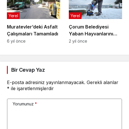
Yerel
Yerel
Çorum Belediyesi
Muratevler’deki Asfalt
Yaban Hayvanlarını
Çalışmaları Tamamladı
Unutmadı
2 yıl önce
6 yıl önce
Bir Cevap Yaz
E-posta adresiniz yayınlanmayacak.
Gerekli alanlar
*
ile işaretlenmişlerdir
Yorumunuz
*