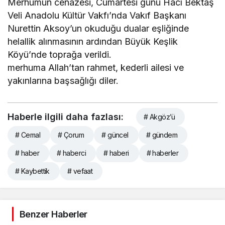
Merhumun cenazesi, Cumartesi günü Hacı Bektaş
Veli Anadolu Kültür Vakfı’nda Vakıf Başkanı
Nurettin Aksoy’un okuduğu dualar eşliğinde
helallik alınmasının ardından Büyük Keşlik
Köyü’nde toprağa verildi.
merhuma Allah’tan rahmet, kederli ailesi ve
yakınlarına başsağlığı diler.
Haberle ilgili daha fazlası:
# Akgöz’ü
# Cemal
# Çorum
# güncel
# gündem
# haber
# haberci
# haberi
# haberler
# Kaybettik
# vefaat
Benzer Haberler