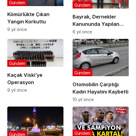
Gündem
Gündem
Kömürlükte Çıkan
Bayrak, Dernekler
Yangın Korkuttu
Kanununda Yapılan
9 yıl önce
Değişiklikleri Açıkladı
6 yıl önce
Gündem
Gündem
Kaçak Viski’ye
Operasyon
Otomobilin Çarptığı
9 yıl önce
Kadın Hayatını Kaybetti
10 yıl önce
Gündem
Gündem