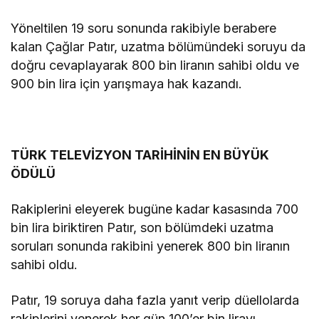
Yöneltilen 19 soru sonunda rakibiyle berabere
kalan Çağlar Patır, uzatma bölümündeki soruyu da
doğru cevaplayarak 800 bin liranın sahibi oldu ve
900 bin lira için yarışmaya hak kazandı.
TÜRK TELEVİZYON TARİHİNİN EN BÜYÜK
ÖDÜLÜ
Rakiplerini eleyerek bugüne kadar kasasında 700
bin lira biriktiren Patır, son bölümdeki uzatma
soruları sonunda rakibini yenerek 800 bin liranın
sahibi oldu.
Patır, 19 soruya daha fazla yanıt verip düellolarda
rakiplerini yenerek her gün 100’er bin lirayı