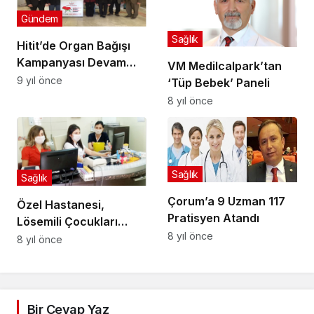
Gündem
Sağlık
Hitit’de Organ Bağışı
Kampanyası Devam
VM Medilcalpark’tan
Ediyor
9 yıl önce
‘Tüp Bebek’ Paneli
8 yıl önce
Sağlık
Sağlık
Çorum’a 9 Uzman 117
Özel Hastanesi,
Pratisyen Atandı
Lösemili Çocukları
8 yıl önce
Unutmadı
8 yıl önce
Bir Cevap Yaz