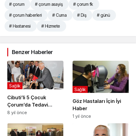
# çorum
# çorum asayiş
# çorum fk
# çorum haberleri
# Cuma
# Diş
# günü
# Hastanesi
# Hizmete
Benzer Haberler
Sağlık
Sağlık
Cibuti’li 5 Çocuk
Göz Hastaları İçin İyi
Çorum’da Tedavi
Haber
Görüyor
8 yıl önce
1 yıl önce