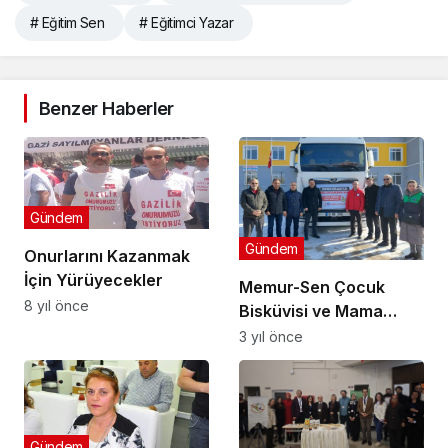
# Eğitim Sen
# Eğitimci Yazar
Benzer Haberler
Gündem
Gündem
Onurlarını Kazanmak
İçin Yürüyecekler
Memur-Sen Çocuk
8 yıl önce
Bisküvisi ve Mama
Gönderdi
3 yıl önce
Gündem