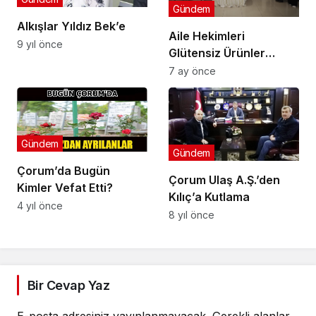
Gündem
Alkışlar Yıldız Bek’e
Aile Hekimleri
9 yıl önce
Glütensiz Ürünler
Atölyesinde
7 ay önce
Gündem
Gündem
Çorum’da Bugün
Çorum Ulaş A.Ş.’den
Kimler Vefat Etti?
Kılıç’a Kutlama
4 yıl önce
8 yıl önce
Bir Cevap Yaz
E-posta adresiniz yayınlanmayacak.
Gerekli alanlar