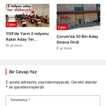
Eğitim
Eğitim
YGS’de Yarın 2 milyonu
Çorum’da 30 Bin Aday
Aşkın Aday Ter
Sınava Girdi
Dökecek
10 yıl önce
8 yıl önce
Bir Cevap Yaz
E-posta adresiniz yayınlanmayacak.
Gerekli alanlar
*
ile işaretlenmişlerdir
Yorumunuz
*