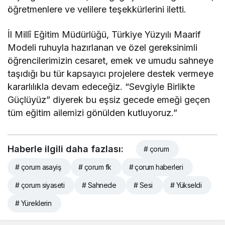
öğretmenlere ve velilere teşekkürlerini iletti.
İl Millî Eğitim Müdürlüğü, Türkiye Yüzyılı Maarif
Modeli ruhuyla hazırlanan ve özel gereksinimli
öğrencilerimizin cesaret, emek ve umudu sahneye
taşıdığı bu tür kapsayıcı projelere destek vermeye
kararlılıkla devam edeceğiz. “Sevgiyle Birlikte
Güçlüyüz” diyerek bu eşsiz gecede emeği geçen
tüm eğitim ailemizi gönülden kutluyoruz.”
Haberle ilgili daha fazlası:
# çorum
# çorum asayiş
# çorum fk
# çorum haberleri
# çorum siyaseti
# Sahnede
# Sesi
# Yükseldi
# Yüreklerin