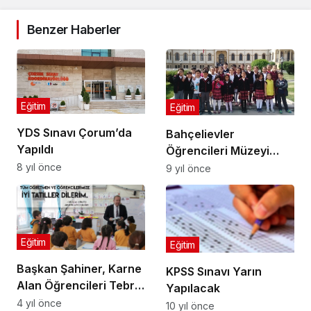
Benzer Haberler
Eğitim
Eğitim
YDS Sınavı Çorum’da
Bahçelievler
Yapıldı
Öğrencileri Müzeyi
Gezdi
8 yıl önce
9 yıl önce
Eğitim
Eğitim
Başkan Şahiner, Karne
KPSS Sınavı Yarın
Alan Öğrencileri Tebrik
Yapılacak
Etti
4 yıl önce
10 yıl önce