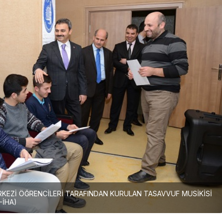
RKEZİ ÖĞRENCİLERİ TARAFINDAN KURULAN TASAVVUF MUSİKİSİ
-İHA)