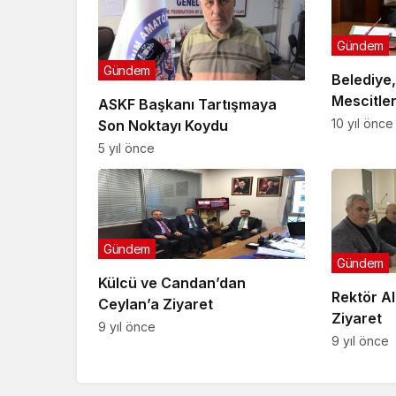
Gündem
Gündem
Belediye
Mescitler
ASKF Başkanı Tartışmaya
10 yıl önce
Son Noktayı Koydu
5 yıl önce
Gündem
Gündem
Külcü ve Candan’dan
Rektör A
Ceylan’a Ziyaret
Ziyaret
9 yıl önce
9 yıl önce