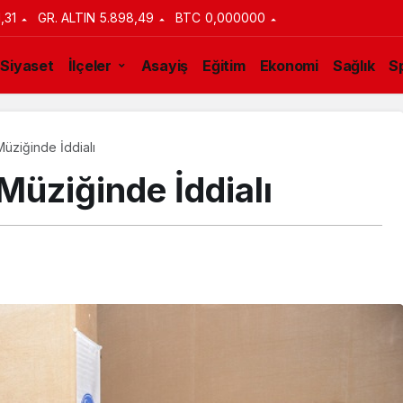
1,31
GR. ALTIN
5.898,49
BTC
0,000000
Siyaset
İlçeler
Asayiş
Eğitim
Ekonomi
Sağlık
S
üziğinde İddialı
Müziğinde İddialı