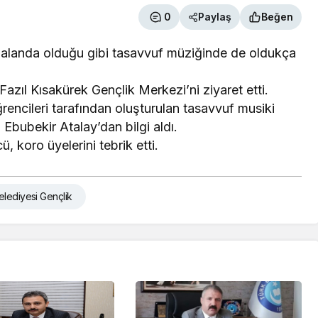
0
Paylaş
Beğen
 alanda olduğu gibi tasavvuf müziğinde de oldukça
azıl Kısakürek Gençlik Merkezi’ni ziyaret etti.
encileri tarafından oluşturulan tasavvuf musiki
Ebubekir Atalay’dan bilgi aldı.
ü, koro üyelerini tebrik etti.
lediyesi Gençlik