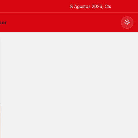
8 Ağustos 2026, Cts
por
Gündüz Modu
Gündüz modunu seçin.
Gece Modu
Gece modunu seçin.
Sistem Modu
Sistem modunu seçin.