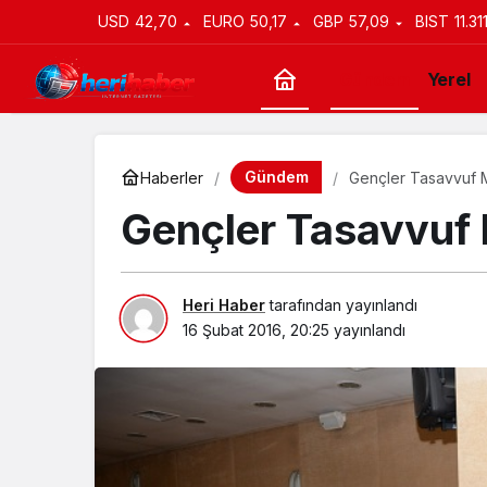
USD
42,70
EURO
50,17
GBP
57,09
BIST
11.31
Gündem
Yerel
Gündem
Haberler
Gençler Tasavvuf M
Gençler Tasavvuf 
Heri Haber
tarafından yayınlandı
16 Şubat 2016, 20:25
yayınlandı