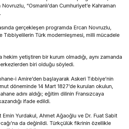
can Novruzlu, “Osmanlı’dan Cumhuriyet’e Kahraman
.
nasında gerçekleşen programda Ercan Novruzlu,
 Tıbbiyelilerin Türk modernleşmesi, milli mücadele
 hekim yetiştiren bir kurum olmadığı, aynı zamanda
merkezlerden biri olduğu söyledi.
ane-i Amire’den başlayarak Askeri Tıbbiye’nin
ahmut döneminde 14 Mart 1827’de kurulan okulun,
hane adını aldığı; eğitim dilinin Fransızcaya
azandığı ifade edildi.
Emin Yurdakul, Ahmet Ağaoğlu ve Dr. Fuat Sabit
ağı’na da değinildi. Türkçülük fikrinin özellikle