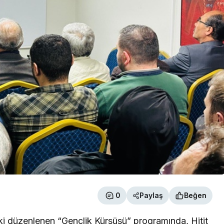
0
Paylaş
Beğen
ki düzenlenen “Gençlik Kürsüsü” programında, Hitit