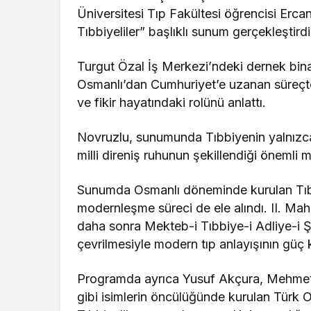
Üniversitesi Tıp Fakültesi öğrencisi Er
Tıbbiyeliler” başlıklı sunum gerçekleştirdi
Turgut Özal İş Merkezi’ndeki dernek bi
Osmanlı’dan Cumhuriyet’e uzanan süreçte
ve fikir hayatındaki rolünü anlattı.
Novruzlu, sunumunda Tıbbiyenin yalnızca
milli direniş ruhunun şekillendiği önemli 
Sunumda Osmanlı döneminde kurulan Tıbh
modernleşme süreci de ele alındı. II. M
daha sonra Mekteb-i Tıbbiye-i Adliye-i Şa
çevrilmesiyle modern tıp anlayışının güç k
Programda ayrıca Yusuf Akçura, Mehmet 
gibi isimlerin öncülüğünde kurulan Türk Oc