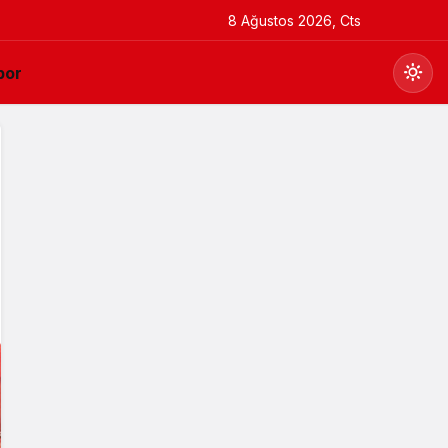
8 Ağustos 2026, Cts
por
Gündüz Modu
Gündüz modunu seçin.
Gece Modu
Gece modunu seçin.
Sistem Modu
Sistem modunu seçin.