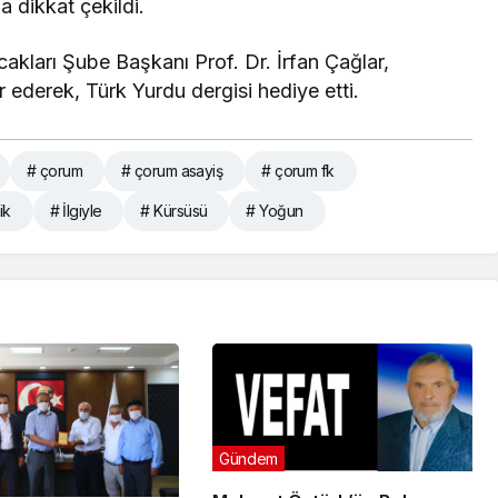
a dikkat çekildi.
kları Şube Başkanı Prof. Dr. İrfan Çağlar,
 ederek, Türk Yurdu dergisi hediye etti.
# çorum
# çorum asayiş
# çorum fk
ik
# İlgiyle
# Kürsüsü
# Yoğun
Gündem