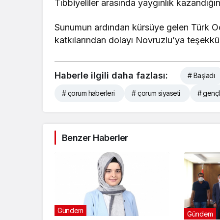
Tıbbiyeliler arasında yaygınlık kazandığın
Sunumun ardından kürsüye gelen Türk Oca
katkılarından dolayı Novruzlu’ya teşekkür
Haberle ilgili daha fazlası:
# Başladı
# çorum haberleri
# çorum siyaseti
# gençl
Benzer Haberler
Gündem
Gündem