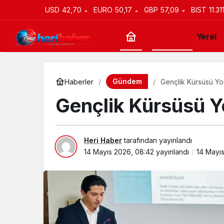
USD
42,70
EURO
50,17
GBP
57,09
BIST
11.31
Gündem
Yerel
Gündem
Haberler
Gençlik Kürsüsü Yoğ
Gençlik Kürsüsü Yo
Heri Haber
tarafından yayınlandı
14 Mayıs 2026, 08:42
yayınlandı
14 Mayı