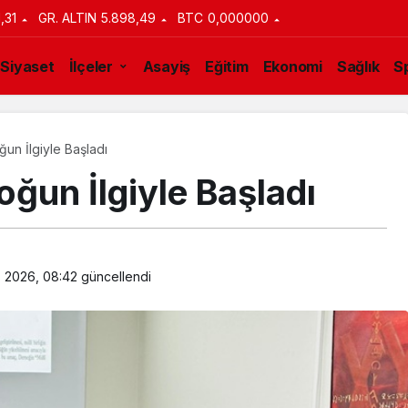
1,31
GR. ALTIN
5.898,49
BTC
0,000000
Siyaset
İlçeler
Asayiş
Eğitim
Ekonomi
Sağlık
S
un İlgiyle Başladı
ğun İlgiyle Başladı
s 2026, 08:42
güncellendi