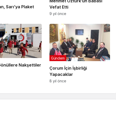
Mehmet Öztürk’ün Babası
n, Sarı’ya Plaket
Vefat Etti
9 yıl önce
Gündem
 Gönüllere Nakşettiler
Çorum İçin İşbirliği
Yapacaklar
8 yıl önce