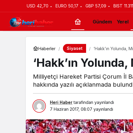
USD
42,70
EURO
50,17
GBP
57,09
BIST
11.31
Gündem
Yerel
Siyaset
Haberler
‘Hakk’ın Yolunda, Mi
‘Hakk’ın Yolunda, 
Milliyetçi Hareket Partisi Çorum İl B
hakkında yazılı açıklanmada bulund
Heri Haber
tarafından yayınlandı
7 Haziran 2017, 08:07
yayınlandı