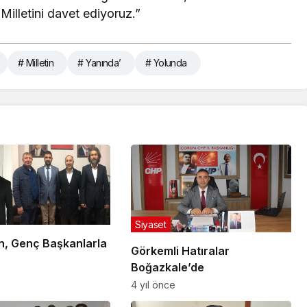
Milletini davet ediyoruz.”
# Milletin
# Yanında’
# Yolunda
Siyaset
an, Genç Başkanlarla
Görkemli Hatıralar
Boğazkale’de
4 yıl önce