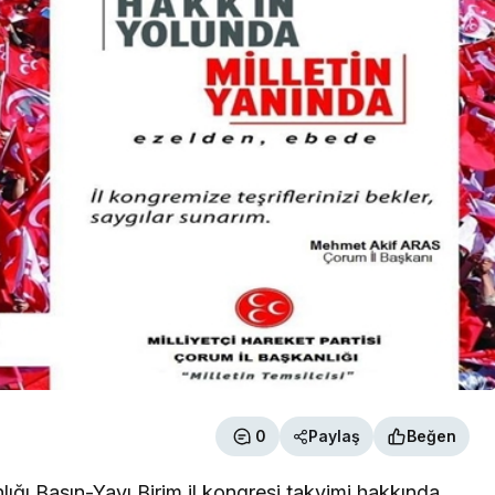
0
Paylaş
Beğen
lığı Basın-Yayı Birim il kongresi takvimi hakkında