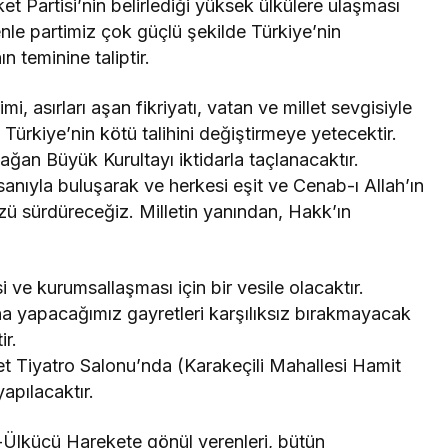
ket Partisi’nin belirlediği yüksek ülkülere ulaşması
enle partimiz çok güçlü şekilde Türkiye’nin
n teminine taliptir.
kimi, asırları aşan fikriyatı, vatan ve millet sevgisiyle
Türkiye’nin kötü talihini değiştirmeye yetecektir.
ağan Büyük Kurultayı iktidarla taçlanacaktır.
sanıyla buluşarak ve herkesi eşit ve Cenab-ı Allah’ın
ü sürdüreceğiz. Milletin yanından, Hakk’ın
ve kurumsallaşması için bir vesile olacaktır.
ına yapacağımız gayretleri karşılıksız bırakmayacak
ir.
t Tiyatro Salonu’nda (Karakeçili Mahallesi Hamit
apılacaktır.
Ülkücü Harekete gönül verenleri, bütün