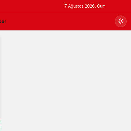
7 Ağustos 2026, Cum
por
Gündüz Modu
Gündüz modunu seçin.
Gece Modu
Gece modunu seçin.
Sistem Modu
Sistem modunu seçin.