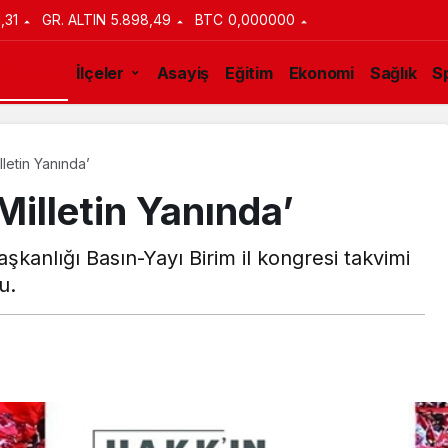
1,31
GR. ALTIN
5.898,49
BTC
0,000000
Siyaset
İlçeler
Asayiş
Eğitim
Ekonomi
Sağlık
S
lletin Yanında’
Milletin Yanında’
aşkanlığı Basın-Yayı Birim il kongresi takvimi
u.