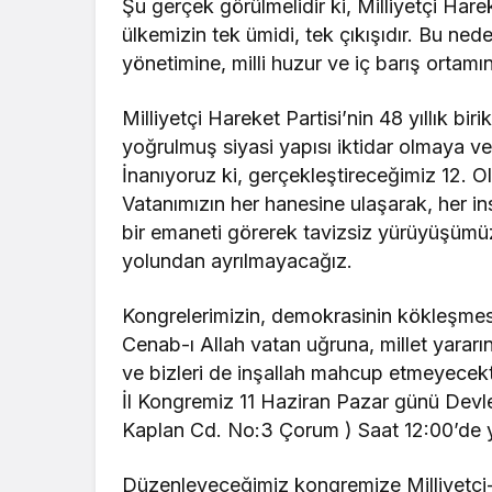
Şu gerçek görülmelidir ki, Milliyetçi Hare
ülkemizin tek ümidi, tek çıkışıdır. Bu ned
yönetimine, milli huzur ve iç barış ortamını
Milliyetçi Hareket Partisi’nin 48 yıllık biri
yoğrulmuş siyasi yapısı iktidar olmaya ve 
İnanıyoruz ki, gerçekleştireceğimiz 12. Ol
Vatanımızın her hanesine ulaşarak, her in
bir emaneti görerek tavizsiz yürüyüşümüz
yolundan ayrılmayacağız.
Kongrelerimizin, demokrasinin kökleşmesi 
Cenab-ı Allah vatan uğruna, millet yarar
ve bizleri de inşallah mahcup etmeyecekt
İl Kongremiz 11 Haziran Pazar günü Devle
Kaplan Cd. No:3 Çorum ) Saat 12:00’de y
Düzenleyeceğimiz kongremize Milliyetçi-