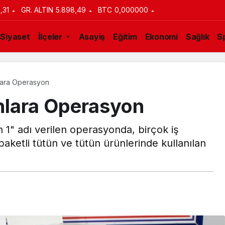
1,31
GR. ALTIN
5.898,49
BTC
0,000000
Siyaset
İlçeler
Asayiş
Eğitim
Ekonomi
Sağlık
S
lara Operasyon
nlara Operasyon
1" adı verilen operasyonda, birçok iş
aketli tütün ve tütün ürünlerinde kullanılan