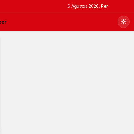
6 Ağustos 2026, Per
por
Gündüz Modu
Gündüz modunu seçin.
Gece Modu
Gece modunu seçin.
Sistem Modu
Sistem modunu seçin.