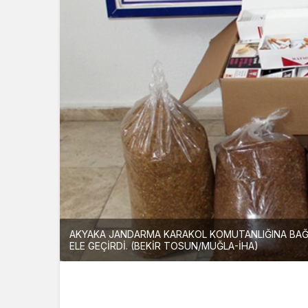
AKYAKA JANDARMA KARAKOL KOMUTANLIĞINA BAĞLI
ELE GEÇİRDİ. (BEKİR TOSUN/MUĞLA-İHA)