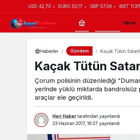
USD
42,70
EURO
50,17
GBP
57,09
BIST
11.31
Gündem
Yerel
Gündem
Haberler
Kaçak Tütün Satan
Kaçak Tütün Sata
Çorum polisinin düzenlediği "Duman 
yerinde yüklü miktarda bandrolsüz p
araçlar ele geçirildi.
Heri Haber
tarafından yayınlandı
23 Haziran 2017, 16:37
yayınlandı