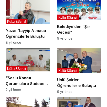
Kültür&Sanat
Kültür&Sanat
Belediye’den “Şiir
Yazar Tayyip Atmaca
Gecesi”
Öğrencilerle Buluştu
9 yıl önce
8 yıl önce
Kültür&Sanat
Kültür&Sanat
“Soslu Kanatı
Ünlü Şairler
Çorumlulara Sadece
Öğrencilerle Buluştu
Biz Sunuyoruz”
2 yıl önce
9 yıl önce