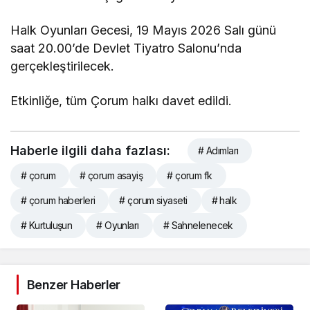
Halk Oyunları Gecesi, 19 Mayıs 2026 Salı günü
saat 20.00’de Devlet Tiyatro Salonu’nda
gerçekleştirilecek.
Etkinliğe, tüm Çorum halkı davet edildi.
Haberle ilgili daha fazlası:
# Adımları
# çorum
# çorum asayiş
# çorum fk
# çorum haberleri
# çorum siyaseti
# halk
# Kurtuluşun
# Oyunları
# Sahnelenecek
Benzer Haberler